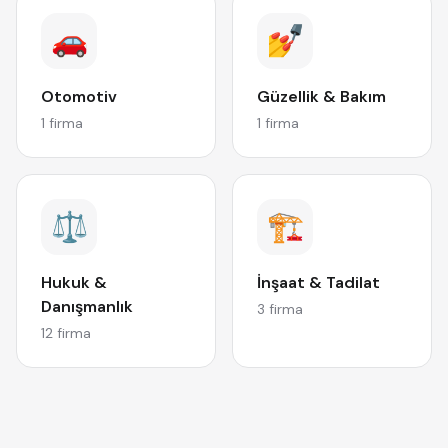
🚗
💅
Otomotiv
Güzellik & Bakım
1 firma
1 firma
⚖️
🏗️
Hukuk &
İnşaat & Tadilat
Danışmanlık
3 firma
12 firma