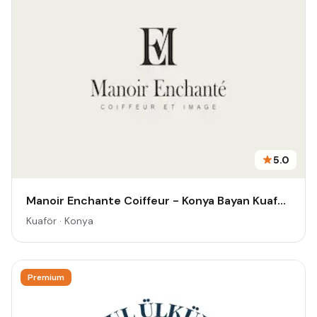
5.0
Manoir Enchante Coiffeur - Konya Bayan Kuaförü & Güzellik Salonu - Kadın Kuaförü -Meram Kuaför - Bayan Kuaförü - Konya Kuaför
Kuaför · Konya
Premium