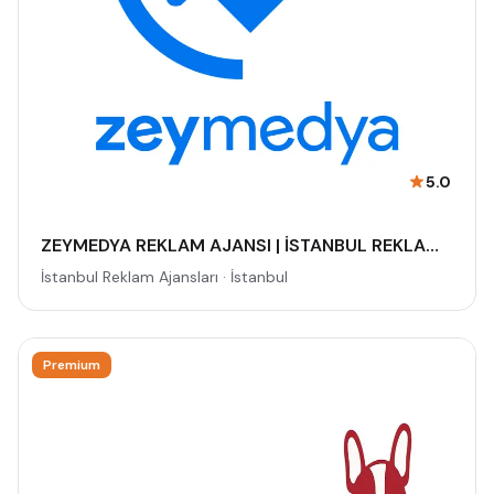
5.0
ZEYMEDYA REKLAM AJANSI | İSTANBUL REKLAM VE SEO AJANSI, DİJİTAL PAZARLAMA AJANSI, SOSYAL MEDYA AJANSI, 360 REKLAM
İstanbul Reklam Ajansları · İstanbul
Premium