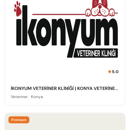
5.0
İKONYUM VETERİNER KLİNİĞİ | KONYA VETERİNER-MERAM VETERİNER-SELÇUKLU VETERİNER-KARATAY | ACİL-7/24 NÖBETÇİ VETERİNER KLİNİĞİ
Veteriner · Konya
Premium