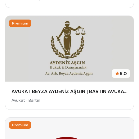
Premium
5.0
AVUKAT BEYZA AYDENİZ AŞGIN | BARTIN AVUKAT | HUKUK VE ARABULUCULUK BÜROSU - AİLE, CEZA, İŞ HUKUKU, BOŞANMA AVUKATI
Avukat · Bartın
Premium