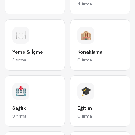
4 firma
🍽️
🏨
Yeme & İçme
Konaklama
3 firma
0 firma
🏥
🎓
Sağlık
Eğitim
9 firma
0 firma