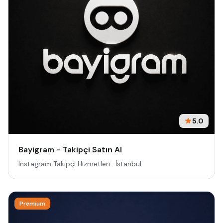
5.0
Bayigram - Takipçi Satın Al
Instagram Takipçi Hizmetleri · İstanbul
Premium