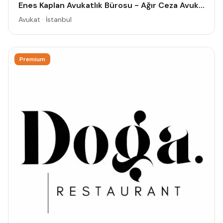
Enes Kaplan Avukatlık Bürosu - Ağır Ceza Avukatı İstanbul - Ceza Avukatı - Siber Suçlar Avukatı - Dolandırıcılık Avukatı
Avukat · İstanbul
Premium