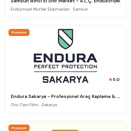
Samsun İkinci El Sıfır Market - A.L.Ç. Endüstriyel
Endüstriyel Mutfak Ekipmanları · Samsun
Premium
5.0
Endura Sakarya - Profesyonel Araç Kaplama & Cam Filmi Uygulama Merkezi
Oto Cam Filmi · Sakarya
Premium