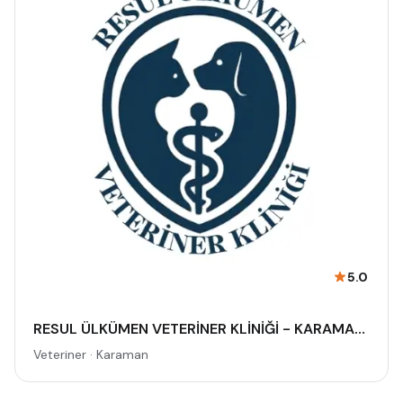
5.0
RESUL ÜLKÜMEN VETERİNER KLİNİĞİ - KARAMAN VETERİNER - PET OTELİ | ACİL VETERİNER - 7/24 AÇIK NÖBETÇİ VETERİNER KLİNİĞİ
Veteriner · Karaman