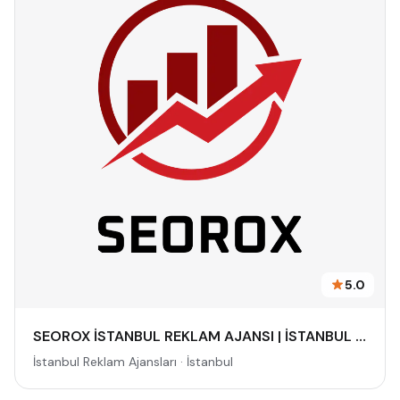
5.0
SEOROX İSTANBUL REKLAM AJANSI | İSTANBUL REKLAM AJANSLARI, DİJİTAL PAZARLAMA AJANSI, SEO AJANSI & SOSYAL MEDYA AJANSI
İstanbul Reklam Ajansları · İstanbul