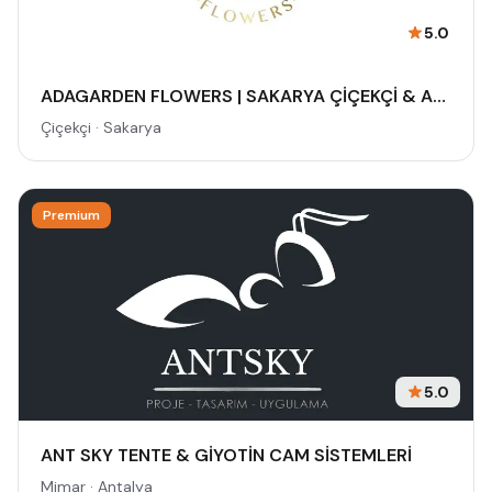
5.0
ADAGARDEN FLOWERS | SAKARYA ÇİÇEKÇİ & ADAPAZARI ÇİÇEKÇİ - BUKET - GELİN ÇİÇEĞİ - DÜĞÜN-NİŞAN - ORGANİZASYON - ONLINE SİPARİŞ
Çiçekçi · Sakarya
Premium
5.0
ANT SKY TENTE & GİYOTİN CAM SİSTEMLERİ
Mimar · Antalya