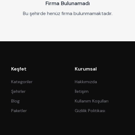
Firma Bulunamadı
Bu şehirde henüz firma bulunmamaktadır.
Keşfet
Kurumsal
Kategoriler
Hakkımızda
Şehirler
İletişim
Blog
Kullanım Koşulları
Paketler
Gizlilik Politikası