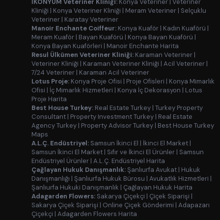
İKONYUM Veteriner Kliniği:
Konya Veteriner
|
Veteriner
Kliniği
|
Konya Veteriner Kliniği
|
Meram Veteriner
|
Selçuklu
Veteriner
|
Karatay Veteriner
Manoir Enchante Coiffeur:
Konya Kuaför
|
Kadın Kuaförü
|
Meram Kuaför
|
Bayan Kuaförü
|
Konya Bayan Kuaförü
|
Konya Bayan Kuaförleri
|
Manoir Enchante Harita
Resul Ülkümen Veteriner Kliniği:
Karaman Veteriner
|
Veteriner Kliniği
|
Karaman Veteriner Kliniği
|
Acil Veteriner
|
7/24 Veteriner
|
Karaman Acil Veteriner
Lotus Proje:
Konya Proje Ofisi
|
Proje Ofisleri
|
Konya Mimarlık
Ofisi
|
İç Mimarlık Hizmetleri
|
Konya İç Dekorasyon
|
Lotus
Proje Harita
Best House Turkey:
Real Estate Turkey
|
Turkey Property
Consultant
|
Property Investment Turkey
|
Real Estate
Agency Turkey
|
Property Advisor Turkey
|
Best House Turkey
Maps
A.L.Ç. Endüstriyel:
Samsun İkinci El
|
İkinci El Market
|
Samsun İkinci El Market
|
Sıfır ve İkinci El Ürünler
|
Samsun
Endüstriyel Ürünler
|
A.L.Ç. Endüstriyel Harita
Çağlayan Hukuk Danışmanlık:
Şanlıurfa Avukat
|
Hukuk
Danışmanlığı
|
Şanlıurfa Hukuk Bürosu
|
Avukatlık Hizmetleri
|
Şanlıurfa Hukuki Danışmanlık
|
Çağlayan Hukuk Harita
Adagarden Flowers:
Sakarya Çiçekçi
|
Çiçek Siparişi
|
Sakarya Çiçek Siparişi
|
Online Çiçek Gönderimi
|
Adapazarı
Çiçekçi
|
Adagarden Flowers Harita