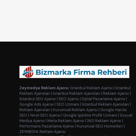
Zeymedya Reklam Ajansı:
İstanbul Reklam Ajansı
|
İstanbul
Reklam Ajansları
|
İstanbul Reklam Ajansları
|
Reklam Ajansı
|
İstanbul SEO Ajansı
|
SEO Ajansı
|
Dijital Pazarlama Ajansı
|
Google Ads Ajansı
|
SEO Uzmanı
|
İstanbul Reklam Ajansları
|
Reklam Ajansları
|
Kurumsal Reklam Ajansı
|
Google Harita
SEO
|
Yerel SEO Ajansı
|
Google İşletme Profili Uzmanı
|
Sosyal
Medya Ajansı
|
Meta Reklam Ajansı
|
360 Reklam Ajansı
|
Performans Pazarlama Ajansı
|
Kurumsal SEO Hizmetleri
|
ZEYMEDYA Reklam Ajansı