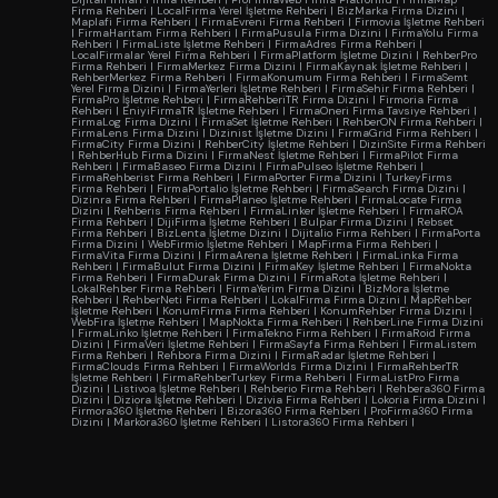
Firma Rehberi
|
LocalFirma Yerel İşletme Rehberi
|
BizMarka Firma Dizini
|
Maplafi Firma Rehberi
|
FirmaEvreni Firma Rehberi
|
Firmovia İşletme Rehberi
|
FirmaHaritam Firma Rehberi
|
FirmaPusula Firma Dizini
|
FirmaYolu Firma
Rehberi
|
FirmaListe İşletme Rehberi
|
FirmaAdres Firma Rehberi
|
LocalFirmalar Yerel Firma Rehberi
|
FirmaPlatform İşletme Dizini
|
RehberPro
Firma Rehberi
|
FirmaMerkez Firma Dizini
|
FirmaKaynak İşletme Rehberi
|
RehberMerkez Firma Rehberi
|
FirmaKonumum Firma Rehberi
|
FirmaSemt
Yerel Firma Dizini
|
FirmaYerleri İşletme Rehberi
|
FirmaSehir Firma Rehberi
|
FirmaPro İşletme Rehberi
|
FirmaRehberiTR Firma Dizini
|
Firmoria Firma
Rehberi
|
EniyiFirmaTR İşletme Rehberi
|
FirmaOneri Firma Tavsiye Rehberi
|
FirmaLog Firma Dizini
|
FirmaSet İşletme Rehberi
|
RehberON Firma Rehberi
|
FirmaLens Firma Dizini
|
Dizinist İşletme Dizini
|
FirmaGrid Firma Rehberi
|
FirmaCity Firma Dizini
|
RehberCity İşletme Rehberi
|
DizinSite Firma Rehberi
|
RehberHub Firma Dizini
|
FirmaNest İşletme Rehberi
|
FirmaPilot Firma
Rehberi
|
FirmaBaseo Firma Dizini
|
FirmaPulseo İşletme Rehberi
|
FirmaRehberist Firma Rehberi
|
FirmaPorter Firma Dizini
|
TurkeyFirms
Firma Rehberi
|
FirmaPortalio İşletme Rehberi
|
FirmaSearch Firma Dizini
|
Dizinra Firma Rehberi
|
FirmaPlaneo İşletme Rehberi
|
FirmaLocate Firma
Dizini
|
Rehberis Firma Rehberi
|
FirmaLinker İşletme Rehberi
|
FirmaROA
Firma Rehberi
|
DijiFirma İşletme Rehberi
|
Bulpar Firma Dizini
|
Rebset
Firma Rehberi
|
BizLenta İşletme Dizini
|
Dijitalio Firma Rehberi
|
FirmaPorta
Firma Dizini
|
WebFirmio İşletme Rehberi
|
MapFirma Firma Rehberi
|
FirmaVita Firma Dizini
|
FirmaArena İşletme Rehberi
|
FirmaLinka Firma
Rehberi
|
FirmaBulut Firma Dizini
|
FirmaKey İşletme Rehberi
|
FirmaNokta
Firma Rehberi
|
FirmaDurak Firma Dizini
|
FirmaRota İşletme Rehberi
|
LokalRehber Firma Rehberi
|
FirmaYerim Firma Dizini
|
BizMora İşletme
Rehberi
|
RehberNeti Firma Rehberi
|
LokalFirma Firma Dizini
|
MapRehber
İşletme Rehberi
|
KonumFirma Firma Rehberi
|
KonumRehber Firma Dizini
|
WebFira İşletme Rehberi
|
MapNokta Firma Rehberi
|
RehberLine Firma Dizini
|
FirmaLinko İşletme Rehberi
|
FirmaTekno Firma Rehberi
|
FirmaRoid Firma
Dizini
|
FirmaVeri İşletme Rehberi
|
FirmaSayfa Firma Rehberi
|
FirmaListem
Firma Rehberi
|
Rehbora Firma Dizini
|
FirmaRadar İşletme Rehberi
|
FirmaClouds Firma Rehberi
|
FirmaWorlds Firma Dizini
|
FirmaRehberTR
İşletme Rehberi
|
FirmaRehberTurkey Firma Rehberi
|
FirmaListPro Firma
Dizini
|
Listivoa İşletme Rehberi
|
Rehberio Firma Rehberi
|
Rehbera360 Firma
Dizini
|
Diziora İşletme Rehberi
|
Dizivia Firma Rehberi
|
Lokoria Firma Dizini
|
Firmora360 İşletme Rehberi
|
Bizora360 Firma Rehberi
|
ProFirma360 Firma
Dizini
|
Markora360 İşletme Rehberi
|
Listora360 Firma Rehberi
|