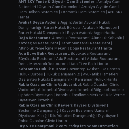
ANT SKY Tente & Giyotin Cam Sistemleri:
Antalya Cam
Sistemleri
|
Giyotin Cam Sistemleri
|
Antalya Giyotin Cam
|
Cam Balkon Sistemleri
|
Otomatik Cam Sistemleri
|
ANT SKY
Harita
Avukat Beyza Aydeniz Aşgın:
Bartın Avukat
|
Hukuk
Danışmanlığı
|
Bartın Hukuk Bürosu
|
Avukatlık Hizmetleri
|
Bartın Hukuki Danışmanlık
|
Beyza Aydeniz Aşgın Harita
Doğa Restaurant:
Altınoluk Restaurant
|
Altınoluk Kahvaltı
|
Kazdağları Restaurant
|
Deniz Manzaralı Restaurant
|
Altınoluk Yeme İçme Mekanı
|
Doğa Restaurant Harita
Ada Et ve Balık Restaurant:
Büyükada Restaurant
|
Büyükada Restoran
|
Ada Restaurant
|
Adalar Restaurant
|
Deniz Manzaralı Restaurant
|
Ada Et ve Balık Harita
Kahraman Hukuk Bürosu:
Gaziantep Avukat
|
Gaziantep
Hukuk Bürosu
|
Hukuk Danışmanlığı
|
Avukatlık Hizmetleri
|
Gaziantep Hukuki Danışmanlık
|
Kahraman Hukuk Harita
Rabia Özaslan Clinic Vadistanbul:
Rabia Özaslan Clinic
Vadistanbul
|
İstanbul Diyetisyen
|
İstanbul Bölgesel İncelme
|
Lipödem Diyetisyeni
|
İstanbul Zayıflama Merkezi
|
Kilo Verme
Diyetisyeni İstanbul
Rabia Özaslan Clinic Kayseri:
Kayseri Diyetisyen
|
Beslenme Danışmanlığı
|
Kayseri Beslenme Uzmanı
|
Diyetisyen Kliniği
|
Kilo Yönetimi Danışmanlığı
|
Diyetisyen
|
Rabia Özaslan Clinic Harita
Dry Vize Danışmanlık ve Yurtdışı İstihdam Hizmetleri: