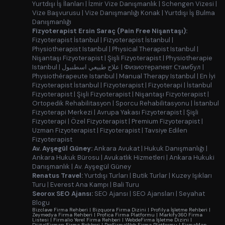
Yurtdışı İş İlanları
|
İzmir Vize Danışmanlık
|
Schengen Vizesi
|
Vize Başvurusu
|
Vize Danışmanlığı Konak
|
Yurtdışı İş Bulma
Danışmanlığı
Fizyoterapist Ersin Saraç (Pain Free Nişantaşı):
Fizyoterapist İstanbul
|
Fizyoterapist İstanbul
|
Physiotherapist Istanbul
|
Physical Therapist Istanbul
|
Nişantaşı Fizyoterapist
|
Şişli Fizyoterapist
|
Physiotherapie
Istanbul
|
علاج طبيعي اسطنبول
|
Физиотерапевт Стамбул
|
Physiothérapeute Istanbul
|
Manual Therapy Istanbul
|
En İyi
Fizyoterapist İstanbul
|
Fizyoterapist
|
Fizyoterapi
|
İstanbul
Fizyoterapist
|
Şişli Fizyoterapist
|
Nişantaşı Fizyoterapist
|
Ortopedik Rehabilitasyon
|
Sporcu Rehabilitasyonu
|
İstanbul
Fizyoterapi Merkezi
|
Avrupa Yakası Fizyoterapist
|
Şişli
Fizyoterapi
|
Özel Fizyoterapist
|
Premium Fizyoterapist
|
Uzman Fizyoterapist
|
Fizyoterapist
|
Tavsiye Edilen
Fizyoterapist
Av. Ayşegül Güney:
Ankara Avukat
|
Hukuk Danışmanlığı
|
Ankara Hukuk Bürosu
|
Avukatlık Hizmetleri
|
Ankara Hukuki
Danışmanlık
|
Av. Ayşegül Güney
Renatus Travel:
Yurtdışı Turları
|
Butik Turlar
|
Kuzey Işıkları
Turu
|
Everest Ana Kampı
|
Bali Turu
Seorox SEO Ajansı:
SEO Ajansı
|
SEO Ajansları
|
Seyahat
Blogu
Bizclave Firma Rehberi
|
Bizquora Firma Dizini
|
Profilya İşletme Rehberi
|
Zeymedya Firma Rehberi
|
Profica Firma Platformu
|
Markify360 Firma
Listesi
|
Firmalio Yerel Firma Rehberi
|
WebdeFirma İşletme Dizini
|
DijitalFirman Firma Rehberi
|
ProFirmaWeb Firma Platformu
|
FirmaMap