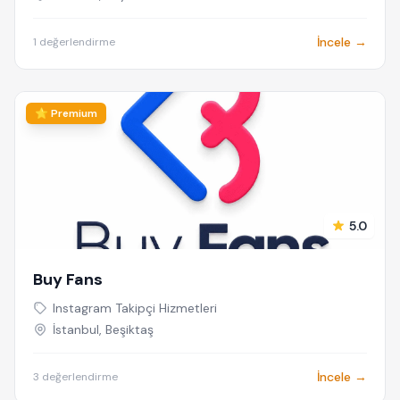
İncele →
1 değerlendirme
⭐ Premium
5.0
Buy Fans
Instagram Takipçi Hizmetleri
İstanbul, Beşiktaş
İncele →
3 değerlendirme