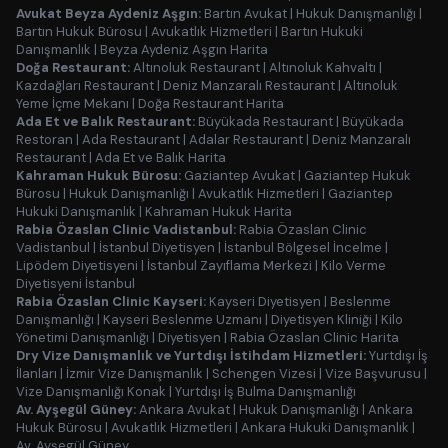
Avukat Beyza Aydeniz Aşgın:
Bartın Avukat
|
Hukuk Danışmanlığı
|
Bartın Hukuk Bürosu
|
Avukatlık Hizmetleri
|
Bartın Hukuki
Danışmanlık
|
Beyza Aydeniz Aşgın Harita
Doğa Restaurant:
Altınoluk Restaurant
|
Altınoluk Kahvaltı
|
Kazdağları Restaurant
|
Deniz Manzaralı Restaurant
|
Altınoluk
Yeme İçme Mekanı
|
Doğa Restaurant Harita
Ada Et ve Balık Restaurant:
Büyükada Restaurant
|
Büyükada
Restoran
|
Ada Restaurant
|
Adalar Restaurant
|
Deniz Manzaralı
Restaurant
|
Ada Et ve Balık Harita
Kahraman Hukuk Bürosu:
Gaziantep Avukat
|
Gaziantep Hukuk
Bürosu
|
Hukuk Danışmanlığı
|
Avukatlık Hizmetleri
|
Gaziantep
Hukuki Danışmanlık
|
Kahraman Hukuk Harita
Rabia Özaslan Clinic Vadistanbul:
Rabia Özaslan Clinic
Vadistanbul
|
İstanbul Diyetisyen
|
İstanbul Bölgesel İncelme
|
Lipödem Diyetisyeni
|
İstanbul Zayıflama Merkezi
|
Kilo Verme
Diyetisyeni İstanbul
Rabia Özaslan Clinic Kayseri:
Kayseri Diyetisyen
|
Beslenme
Danışmanlığı
|
Kayseri Beslenme Uzmanı
|
Diyetisyen Kliniği
|
Kilo
Yönetimi Danışmanlığı
|
Diyetisyen
|
Rabia Özaslan Clinic Harita
Dry Vize Danışmanlık ve Yurtdışı İstihdam Hizmetleri:
Yurtdışı İş
İlanları
|
İzmir Vize Danışmanlık
|
Schengen Vizesi
|
Vize Başvurusu
|
Vize Danışmanlığı Konak
|
Yurtdışı İş Bulma Danışmanlığı
Av. Ayşegül Güney:
Ankara Avukat
|
Hukuk Danışmanlığı
|
Ankara
Hukuk Bürosu
|
Avukatlık Hizmetleri
|
Ankara Hukuki Danışmanlık
|
Av. Ayşegül Güney