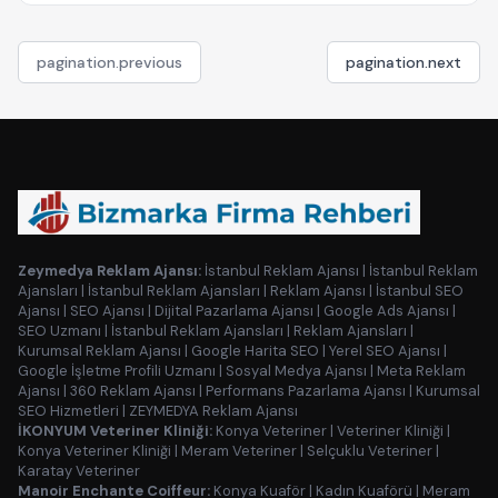
pagination.previous
pagination.next
Zeymedya Reklam Ajansı:
İstanbul Reklam Ajansı
|
İstanbul Reklam
Ajansları
|
İstanbul Reklam Ajansları
|
Reklam Ajansı
|
İstanbul SEO
Ajansı
|
SEO Ajansı
|
Dijital Pazarlama Ajansı
|
Google Ads Ajansı
|
SEO Uzmanı
|
İstanbul Reklam Ajansları
|
Reklam Ajansları
|
Kurumsal Reklam Ajansı
|
Google Harita SEO
|
Yerel SEO Ajansı
|
Google İşletme Profili Uzmanı
|
Sosyal Medya Ajansı
|
Meta Reklam
Ajansı
|
360 Reklam Ajansı
|
Performans Pazarlama Ajansı
|
Kurumsal
SEO Hizmetleri
|
ZEYMEDYA Reklam Ajansı
İKONYUM Veteriner Kliniği:
Konya Veteriner
|
Veteriner Kliniği
|
Konya Veteriner Kliniği
|
Meram Veteriner
|
Selçuklu Veteriner
|
Karatay Veteriner
Manoir Enchante Coiffeur:
Konya Kuaför
|
Kadın Kuaförü
|
Meram