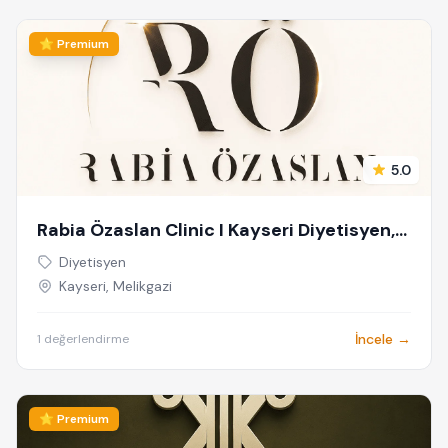
⭐ Premium
5.0
Rabia Özaslan Clinic I Kayseri Diyetisyen,
Lipödem, Bölgesel İncelme
Diyetisyen
Kayseri, Melikgazi
İncele →
1 değerlendirme
⭐ Premium