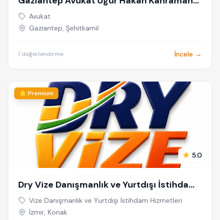
Gaziantep Avukat Uğur Hakan Kahraman
Avukat Fethi Kahraman-Kahraman Hukuk
Avukat
Bürosu Gaziantep
Gaziantep, Şehitkamil
İncele →
1 değerlendirme
⭐ Premium
5.0
Dry Vize Danışmanlık ve Yurtdışı İstihdam
Hizmetleri
Vize Danışmanlık ve Yurtdışı İstihdam Hizmetleri
İzmir, Konak