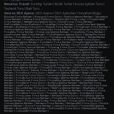
Renatus Travel:
Yurtdışı Turları
|
Butik Turlar
|
Kuzey Işıkları Turu
|
Tayland Turu
|
Bali Turu
Seorox SEO Ajansı:
SEO Ajansı
|
SEO Ajansları
|
Seyahat Blogu
Bizclave Firma Rehberi
|
Bizquora Firma Dizini
|
Profilya İşletme Rehberi
|
Zeymedya
Firma Rehberi
|
Profica Firma Platformu
|
Markify360 Firma Listesi
|
Firmalio Yerel
Firma Rehberi
|
WebdeFirma İşletme Dizini
|
DijitalFirman Firma Rehberi
|
ProFirmaWeb Firma Platformu
|
FirmaMap Firma Rehberi
|
LocalFirma Yerel İşletme
Rehberi
|
BizMarka Firma Dizini
|
Maplafi Firma Rehberi
|
FirmaEvreni Firma Rehberi
|
Firmovia İşletme Rehberi
|
FirmaHaritam Firma Rehberi
|
FirmaPusula Firma Dizini
|
FirmaYolu Firma Rehberi
|
FirmaListe İşletme Rehberi
|
FirmaAdres Firma Rehberi
|
LocalFirmalar Yerel Firma Rehberi
|
FirmaPlatform İşletme Dizini
|
RehberPro Firma
Rehberi
|
FirmaMerkez Firma Dizini
|
FirmaKaynak İşletme Rehberi
|
RehberMerkez
Firma Rehberi
|
FirmaKonumum Firma Rehberi
|
FirmaSemt Yerel Firma Dizini
|
FirmaYerleri İşletme Rehberi
|
FirmaSehir Firma Rehberi
|
FirmaPro İşletme Rehberi
|
FirmaRehberiTR Firma Dizini
|
Firmoria Firma Rehberi
|
EniyiFirmaTR İşletme Rehberi
|
FirmaOneri Firma Tavsiye Rehberi
|
FirmaLog Firma Dizini
|
FirmaSet İşletme Rehberi
|
RehberON Firma Rehberi
|
FirmaLens Firma Dizini
|
Dizinist İşletme Dizini
|
FirmaGrid Firma Rehberi
|
FirmaCity Firma Dizini
|
RehberCity İşletme Rehberi
|
DizinSite Firma Rehberi
|
RehberHub Firma Dizini
|
FirmaNest İşletme Rehberi
|
FirmaPilot Firma Rehberi
|
FirmaBaseo Firma Dizini
|
FirmaPulseo İşletme Rehberi
|
FirmaRehberist Firma Rehberi
|
FirmaPorter Firma Dizini
|
TurkeyFirms Firma Rehberi
|
FirmaPortalio İşletme Rehberi
|
FirmaSearch Firma Dizini
|
Dizinra Firma Rehberi
|
FirmaPlaneo İşletme Rehberi
|
FirmaLocate Firma Dizini
|
Rehberis Firma Rehberi
|
FirmaLinker İşletme Rehberi
|
FirmaROA Firma Rehberi
|
DijiFirma İşletme Rehberi
|
Bulpar Firma Dizini
|
Rebset Firma Rehberi
|
BizLenta İşletme Dizini
|
Dijitalio Firma
Rehberi
|
FirmaPorta Firma Dizini
|
WebFirmio İşletme Rehberi
|
MapFirma Firma
Rehberi
|
FirmaVita Firma Dizini
|
FirmaArena İşletme Rehberi
|
FirmaLinka Firma
Rehberi
|
FirmaBulut Firma Dizini
|
FirmaKey İşletme Rehberi
|
FirmaNokta Firma
Rehberi
|
FirmaDurak Firma Dizini
|
FirmaRota İşletme Rehberi
|
LokalRehber Firma
Rehberi
|
FirmaYerim Firma Dizini
|
BizMora İşletme Rehberi
|
RehberNeti Firma
Rehberi
|
LokalFirma Firma Dizini
|
MapRehber İşletme Rehberi
|
KonumFirma Firma
Rehberi
|
KonumRehber Firma Dizini
|
WebFira İşletme Rehberi
|
MapNokta Firma
Rehberi
|
RehberLine Firma Dizini
|
FirmaLinko İşletme Rehberi
|
FirmaTekno Firma
Rehberi
|
FirmaRoid Firma Dizini
|
FirmaVeri İşletme Rehberi
|
FirmaSayfa Firma
Rehberi
|
FirmaListem Firma Rehberi
|
Rehbora Firma Dizini
|
FirmaRadar İşletme
Rehberi
|
FirmaClouds Firma Rehberi
|
FirmaWorlds Firma Dizini
|
FirmaRehberTR
İşletme Rehberi
|
FirmaRehberTurkey Firma Rehberi
|
FirmaListPro Firma Dizini
|
Listivoa İşletme Rehberi
|
Rehberio Firma Rehberi
|
Rehbera360 Firma Dizini
|
Diziora
İşletme Rehberi
|
Dizivia Firma Rehberi
|
Lokoria Firma Dizini
|
Firmora360 İşletme
Rehberi
|
Bizora360 Firma Rehberi
|
ProFirma360 Firma Dizini
|
Markora360 İşletme
Rehberi
|
Listora360 Firma Rehberi
|