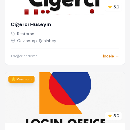
5.0
Ciğerci Hüseyin
Restoran
Gaziantep, Şahinbey
İncele →
1 değerlendirme
⭐ Premium
5.0