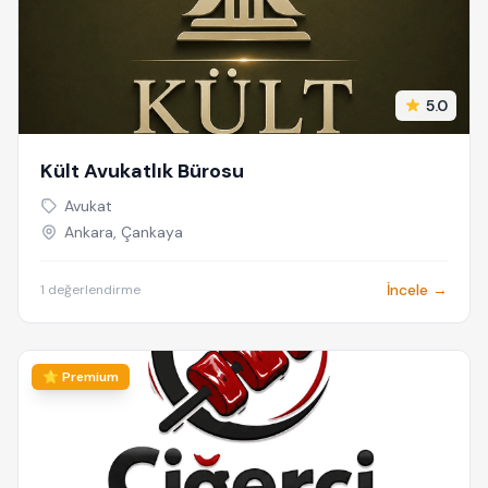
5.0
Kült Avukatlık Bürosu
Avukat
Ankara, Çankaya
İncele →
1 değerlendirme
⭐ Premium