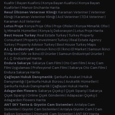
Kuaför
|
Bayan Kuaförü
|
Konya Bayan Kuaförü
|
Konya Bayan
Kuaförleri
|
Manoir Enchante Harita
Resul Ülkümen Veteriner Kliniği:
Karaman Veteriner
|
Veteriner
Kliniği
|
Karaman Veteriner Kliniği
|
Acil Veteriner
|
7/24 Veteriner
|
Karaman Acil Veteriner
Lotus Proje:
Konya Proje Ofisi
|
Proje Ofisleri
|
Konya Mimarlık Ofisi
|
İç Mimarlık Hizmetleri
|
Konya İç Dekorasyon
|
Lotus Proje Harita
Best House Turkey:
Real Estate Turkey
|
Turkey Property
Consultant
|
Property Investment Turkey
|
Real Estate Agency
Turkey
|
Property Advisor Turkey
|
Best House Turkey Maps
A.L.Ç. Endüstriyel:
Samsun İkinci El
|
İkinci El Market
|
Samsun İkinci
El Market
|
Sıfır ve İkinci El Ürünler
|
Samsun Endüstriyel Ürünler
|
A.L.Ç. Endüstriyel Harita
Endura Sakarya:
Sakarya Cam Filmi
|
Oto Cam Filmi
|
Araç Cam
Filmi Uygulaması
|
Profesyonel Cam Filmi
|
Sakarya Oto Cam Filmi
|
Endura Sakarya Harita
Çağlayan Hukuk Danışmanlık:
Şanlıurfa Avukat
|
Hukuk
Danışmanlığı
|
Şanlıurfa Hukuk Bürosu
|
Avukatlık Hizmetleri
|
Şanlıurfa Hukuki Danışmanlık
|
Çağlayan Hukuk Harita
Adagarden Flowers:
Sakarya Çiçekçi
|
Çiçek Siparişi
|
Sakarya
Çiçek Siparişi
|
Online Çiçek Gönderimi
|
Adapazarı Çiçekçi
|
Adagarden Flowers Harita
ANT SKY Tente & Giyotin Cam Sistemleri:
Antalya Cam
Sistemleri
|
Giyotin Cam Sistemleri
|
Antalya Giyotin Cam
|
Cam
Balkon Sistemleri
|
Otomatik Cam Sistemleri
|
ANT SKY Harita