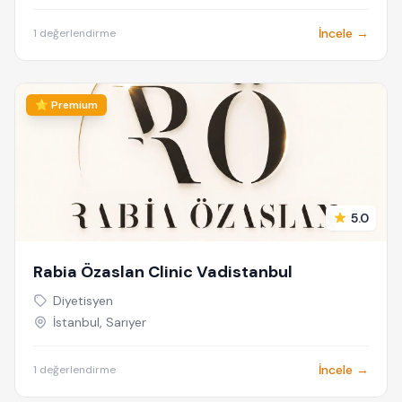
İncele →
1 değerlendirme
⭐ Premium
5.0
Rabia Özaslan Clinic Vadistanbul
Diyetisyen
İstanbul, Sarıyer
İncele →
1 değerlendirme