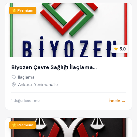
⭐ Premium
5.0
Biyozen Çevre Sağlığı İlaçlama
Dezenfeksiyon
İlaçlama
Ankara, Yenimahalle
İncele →
1 değerlendirme
⭐ Premium