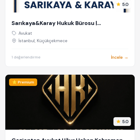
5.0
Sarıkaya&Karay Hukuk Bürosu |
Küçükçekmece Boşanma Avukatı |
Avukat
Küçükçekmece Avukat | Ceza Davası
İstanbul, Küçükçekmece
Avukatı
İncele →
1 değerlendirme
⭐ Premium
5.0