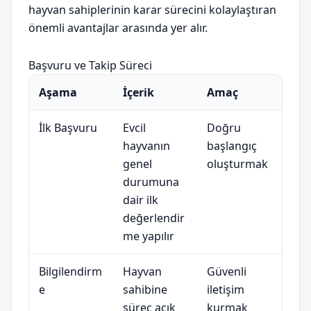
hayvan sahiplerinin karar sürecini kolaylaştıran
önemli avantajlar arasında yer alır.
Başvuru ve Takip Süreci
Aşama
İçerik
Amaç
İlk Başvuru
Evcil
Doğru
hayvanın
başlangıç
genel
oluşturmak
durumuna
dair ilk
değerlendir
me yapılır
Bilgilendirm
Hayvan
Güvenli
e
sahibine
iletişim
süreç açık
kurmak