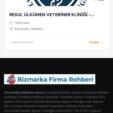
RESUL ÜLKÜMEN VETERİNER KLİNİĞİ -
KARAMAN VETERİNER - PET OTELİ | ACİL
Veteriner
VETERİNER - 7/24 AÇIK NÖBETÇİ
Karaman, Merkez
VETERİNER KLİNİĞİ
İncele →
7 değerlendirme
Zeymedya Reklam Ajansı:
İstanbul Reklam Ajansı
|
İstanbul Reklam
Ajansları
|
İstanbul Reklam Ajansları
|
Reklam Ajansı
|
İstanbul SEO
Ajansı
|
SEO Ajansı
|
Dijital Pazarlama Ajansı
|
Google Ads Ajansı
|
SEO Uzmanı
|
İstanbul Reklam Ajansları
|
Reklam Ajansları
|
Kurumsal Reklam Ajansı
|
Google Harita SEO
|
Yerel SEO Ajansı
|