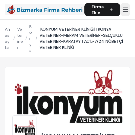
Firma
Ekle
K
An
Ve
İKONYUM VETERİNER KLİNİĞİ | KONYA
o
as
ter
VETERİNER-MERAM VETERİNER-SELÇUKLU
/
/
n
/
ay
ine
VETERİNER-KARATAY | ACİL-7/24 NÖBETÇİ
y
fa
r
VETERİNER KLİNİĞİ
a