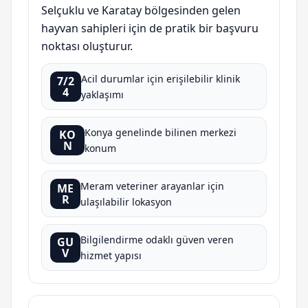
Selçuklu ve Karatay bölgesinden gelen
hayvan sahipleri için de pratik bir başvuru
noktası oluşturur.
Acil durumlar için erişilebilir klinik
7/2
4
yaklaşımı
Konya genelinde bilinen merkezi
KO
N
konum
Meram veteriner arayanlar için
ME
R
ulaşılabilir lokasyon
Bilgilendirme odaklı güven veren
GU
V
hizmet yapısı