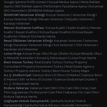
Google İşletme Profili Uzmanı
|
Sosyal Medya Ajansı
|
Meta Reklam
Ajansı
|
360 Reklam Ajansı
|
Performans Pazarlama Ajansı
|
Kurumsal
SEO Hizmetleri
|
ZEYMEDYA Reklam Ajansı
İKONYUM Veteriner Kliniği:
Konya Veteriner
|
Veteriner Kliniği
|
Konya Veteriner Kliniği
|
Meram Veteriner
|
Selçuklu Veteriner
|
Karatay Veteriner
Manoir Enchante Coiffeur:
Konya Kuaför
|
Kadın Kuaförü
|
Meram
Kuaför
|
Bayan Kuaförü
|
Konya Bayan Kuaförü
|
Konya Bayan
Kuaförleri
|
Manoir Enchante Harita
Resul Ülkümen Veteriner Kliniği:
Karaman Veteriner
|
Veteriner
Kliniği
|
Karaman Veteriner Kliniği
|
Acil Veteriner
|
7/24 Veteriner
|
Karaman Acil Veteriner
Lotus Proje:
Konya Proje Ofisi
|
Proje Ofisleri
|
Konya Mimarlık Ofisi
|
İç Mimarlık Hizmetleri
|
Konya İç Dekorasyon
|
Lotus Proje Harita
Best House Turkey:
Real Estate Turkey
|
Turkey Property
Consultant
|
Property Investment Turkey
|
Real Estate Agency
Turkey
|
Property Advisor Turkey
|
Best House Turkey Maps
A.L.Ç. Endüstriyel:
Samsun İkinci El
|
İkinci El Market
|
Samsun İkinci
El Market
|
Sıfır ve İkinci El Ürünler
|
Samsun Endüstriyel Ürünler
|
A.L.Ç. Endüstriyel Harita
Endura Sakarya:
Sakarya Cam Filmi
|
Oto Cam Filmi
|
Araç Cam
Filmi Uygulaması
|
Profesyonel Cam Filmi
|
Sakarya Oto Cam Filmi
|
Endura Sakarya Harita
Çağlayan Hukuk Danışmanlık:
Şanlıurfa Avukat
|
Hukuk
Danışmanlığı
|
Şanlıurfa Hukuk Bürosu
|
Avukatlık Hizmetleri
|