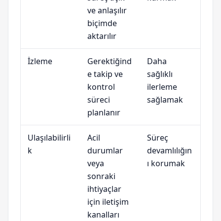
ve anlaşılır
biçimde
aktarılır
İzleme
Gerektiğind
Daha
e takip ve
sağlıklı
kontrol
ilerleme
süreci
sağlamak
planlanır
Ulaşılabilirli
Acil
Süreç
k
durumlar
devamlılığın
veya
ı korumak
sonraki
ihtiyaçlar
için iletişim
kanalları