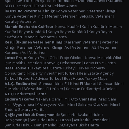
Ajansı
|
360 Reklam Ajansı
|
Performans Pazarlama Ajansı
|
Kurumsal
SEO Hizmetleri
|
ZEYMEDYA Reklam Ajansı
İKONYUM Veteriner Kliniği:
Konya Veteriner
|
Veteriner Kliniği
|
Konya Veteriner Kliniği
|
Meram Veteriner
|
Selçuklu Veteriner
|
Karatay Veteriner
Manoir Enchante Coiffeur:
Konya Kuaför
|
Kadın Kuaförü
|
Meram
Kuaför
|
Bayan Kuaförü
|
Konya Bayan Kuaförü
|
Konya Bayan
Kuaförleri
|
Manoir Enchante Harita
Resul Ülkümen Veteriner Kliniği:
Karaman Veteriner
|
Veteriner
Kliniği
|
Karaman Veteriner Kliniği
|
Acil Veteriner
|
7/24 Veteriner
|
Karaman Acil Veteriner
Lotus Proje:
Konya Proje Ofisi
|
Proje Ofisleri
|
Konya Mimarlık Ofisi
|
İç Mimarlık Hizmetleri
|
Konya İç Dekorasyon
|
Lotus Proje Harita
Best House Turkey:
Real Estate Turkey
|
Turkey Property
Consultant
|
Property Investment Turkey
|
Real Estate Agency
Turkey
|
Property Advisor Turkey
|
Best House Turkey Maps
A.L.Ç. Endüstriyel:
Samsun İkinci El
|
İkinci El Market
|
Samsun İkinci
El Market
|
Sıfır ve İkinci El Ürünler
|
Samsun Endüstriyel Ürünler
|
A.L.Ç. Endüstriyel Harita
Endura Sakarya:
Sakarya Cam Filmi
|
Oto Cam Filmi
|
Araç Cam
Filmi Uygulaması
|
Profesyonel Cam Filmi
|
Sakarya Oto Cam Filmi
|
Endura Sakarya Harita
Çağlayan Hukuk Danışmanlık:
Şanlıurfa Avukat
|
Hukuk
Danışmanlığı
|
Şanlıurfa Hukuk Bürosu
|
Avukatlık Hizmetleri
|
Şanlıurfa Hukuki Danışmanlık
|
Çağlayan Hukuk Harita