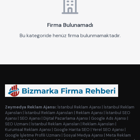
Firma Bulunamadı
Bu kategoride henüz firma bulunmamaktadır.
Zeymedya Reklam Ajansı:
İstanbul Reklam Ajansı
|
İstanbul Reklam
Ajansları
|
İstanbul Reklam Ajansları
|
Reklam Ajansı
|
İstanbul SEO
Ajansı
|
SEO Ajansı
|
Dijital Pazarlama Ajansı
|
Google Ads Ajansı
|
SEO Uzmanı
|
İstanbul Reklam Ajansları
|
Reklam Ajansları
|
Kurumsal Reklam Ajansı
|
Google Harita SEO
|
Yerel SEO Ajansı
|
Google İşletme Profili Uzmanı
|
Sosyal Medya Ajansı
|
Meta Reklam