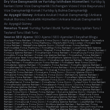
Dry Vize Danışmanlık ve Yurtdışı İstihdam Hizmetleri:
Yurtdışı İş
İlanları
|
İzmir Vize Danışmanlık
|
Schengen Vizesi
|
Vize Başvurusu
|
Vize Danışmanlığı Konak
|
Yurtdışı İş Bulma Danışmanlığı
Av. Ayşegül Güney:
Ankara Avukat
|
Hukuk Danışmanlığı
|
Ankara
Hukuk Bürosu
|
Avukatlık Hizmetleri
|
Ankara Hukuki Danışmanlık
|
Av. Ayşegül Güney
Renatus Travel:
Yurtdışı Turları
|
Butik Turlar
|
Kuzey Işıkları Turu
|
Tayland Turu
|
Bali Turu
Seorox SEO Ajansı:
SEO Ajansı
|
SEO Ajansları
|
Seyahat Blogu
Bizclave Firma Rehberi
|
Bizquora Firma Dizini
|
Profilya İşletme Rehberi
|
Zeymedya
Firma Rehberi
|
Profica Firma Platformu
|
Markify360 Firma Listesi
|
Firmalio Yerel
Firma Rehberi
|
WebdeFirma İşletme Dizini
|
DijitalFirman Firma Rehberi
|
ProFirmaWeb Firma Platformu
|
FirmaMap Firma Rehberi
|
LocalFirma Yerel İşletme
Rehberi
|
BizMarka Firma Dizini
|
Maplafi Firma Rehberi
|
FirmaEvreni Firma Rehberi
|
Firmovia İşletme Rehberi
|
FirmaHaritam Firma Rehberi
|
FirmaPusula Firma Dizini
|
FirmaYolu Firma Rehberi
|
FirmaListe İşletme Rehberi
|
FirmaAdres Firma Rehberi
|
LocalFirmalar Yerel Firma Rehberi
|
FirmaPlatform İşletme Dizini
|
RehberPro Firma
Rehberi
|
FirmaMerkez Firma Dizini
|
FirmaKaynak İşletme Rehberi
|
RehberMerkez
Firma Rehberi
|
FirmaKonumum Firma Rehberi
|
FirmaSemt Yerel Firma Dizini
|
FirmaYerleri İşletme Rehberi
|
FirmaSehir Firma Rehberi
|
FirmaPro İşletme Rehberi
|
FirmaRehberiTR Firma Dizini
|
Firmoria Firma Rehberi
|
EniyiFirmaTR İşletme Rehberi
|
FirmaOneri Firma Tavsiye Rehberi
|
FirmaLog Firma Dizini
|
FirmaSet İşletme Rehberi
|
RehberON Firma Rehberi
|
FirmaLens Firma Dizini
|
Dizinist İşletme Dizini
|
FirmaGrid Firma Rehberi
|
FirmaCity Firma Dizini
|
RehberCity İşletme Rehberi
|
DizinSite Firma Rehberi
|
RehberHub Firma Dizini
|
FirmaNest İşletme Rehberi
|
FirmaPilot Firma Rehberi
|
FirmaBaseo Firma Dizini
|
FirmaPulseo İşletme Rehberi
|
FirmaRehberist Firma Rehberi
|
FirmaPorter Firma Dizini
|
TurkeyFirms Firma Rehberi
|
FirmaPortalio İşletme Rehberi
|
FirmaSearch Firma Dizini
|
Dizinra Firma Rehberi
|
FirmaPlaneo İşletme Rehberi
|
FirmaLocate Firma Dizini
|
Rehberis Firma Rehberi
|
FirmaLinker İşletme Rehberi
|
FirmaROA Firma Rehberi
|
DijiFirma İşletme Rehberi
|
Bulpar Firma Dizini
|
Rebset Firma Rehberi
|
BizLenta İşletme Dizini
|
Dijitalio Firma
Rehberi
|
FirmaPorta Firma Dizini
|
WebFirmio İşletme Rehberi
|
MapFirma Firma
Rehberi
|
FirmaVita Firma Dizini
|
FirmaArena İşletme Rehberi
|
FirmaLinka Firma
Rehberi
|
FirmaBulut Firma Dizini
|
FirmaKey İşletme Rehberi
|
FirmaNokta Firma
Rehberi
|
FirmaDurak Firma Dizini
|
FirmaRota İşletme Rehberi
|
LokalRehber Firma
Rehberi
|
FirmaYerim Firma Dizini
|
BizMora İşletme Rehberi
|
RehberNeti Firma
Rehberi
|
LokalFirma Firma Dizini
|
MapRehber İşletme Rehberi
|
KonumFirma Firma
Rehberi
|
KonumRehber Firma Dizini
|
WebFira İşletme Rehberi
|
MapNokta Firma