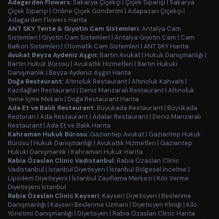
Adagarden Flowers:
Sakarya Çiçekçi
|
Çiçek Siparişi
|
Sakarya
Çiçek Siparişi
|
Online Çiçek Gönderimi
|
Adapazarı Çiçekçi
|
Adagarden Flowers Harita
ANT SKY Tente & Giyotin Cam Sistemleri:
Antalya Cam
Sistemleri
|
Giyotin Cam Sistemleri
|
Antalya Giyotin Cam
|
Cam
Balkon Sistemleri
|
Otomatik Cam Sistemleri
|
ANT SKY Harita
Avukat Beyza Aydeniz Aşgın:
Bartın Avukat
|
Hukuk Danışmanlığı
|
Bartın Hukuk Bürosu
|
Avukatlık Hizmetleri
|
Bartın Hukuki
Danışmanlık
|
Beyza Aydeniz Aşgın Harita
Doğa Restaurant:
Altınoluk Restaurant
|
Altınoluk Kahvaltı
|
Kazdağları Restaurant
|
Deniz Manzaralı Restaurant
|
Altınoluk
Yeme İçme Mekanı
|
Doğa Restaurant Harita
Ada Et ve Balık Restaurant:
Büyükada Restaurant
|
Büyükada
Restoran
|
Ada Restaurant
|
Adalar Restaurant
|
Deniz Manzaralı
Restaurant
|
Ada Et ve Balık Harita
Kahraman Hukuk Bürosu:
Gaziantep Avukat
|
Gaziantep Hukuk
Bürosu
|
Hukuk Danışmanlığı
|
Avukatlık Hizmetleri
|
Gaziantep
Hukuki Danışmanlık
|
Kahraman Hukuk Harita
Rabia Özaslan Clinic Vadistanbul:
Rabia Özaslan Clinic
Vadistanbul
|
İstanbul Diyetisyen
|
İstanbul Bölgesel İncelme
|
Lipödem Diyetisyeni
|
İstanbul Zayıflama Merkezi
|
Kilo Verme
Diyetisyeni İstanbul
Rabia Özaslan Clinic Kayseri:
Kayseri Diyetisyen
|
Beslenme
Danışmanlığı
|
Kayseri Beslenme Uzmanı
|
Diyetisyen Kliniği
|
Kilo
Yönetimi Danışmanlığı
|
Diyetisyen
|
Rabia Özaslan Clinic Harita