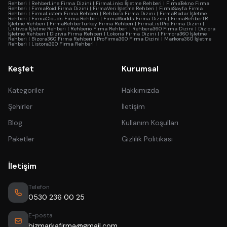
Rehberi
|
RehberLine Firma Dizini
|
FirmaLinko İşletme Rehberi
|
FirmaTekno Firma
Rehberi
|
FirmaRoid Firma Dizini
|
FirmaVeri İşletme Rehberi
|
FirmaSayfa Firma
Rehberi
|
FirmaListem Firma Rehberi
|
Rehbora Firma Dizini
|
FirmaRadar İşletme
Rehberi
|
FirmaClouds Firma Rehberi
|
FirmaWorlds Firma Dizini
|
FirmaRehberTR
İşletme Rehberi
|
FirmaRehberTurkey Firma Rehberi
|
FirmaListPro Firma Dizini
|
Listivoa İşletme Rehberi
|
Rehberio Firma Rehberi
|
Rehbera360 Firma Dizini
|
Diziora
İşletme Rehberi
|
Dizivia Firma Rehberi
|
Lokoria Firma Dizini
|
Firmora360 İşletme
Rehberi
|
Bizora360 Firma Rehberi
|
ProFirma360 Firma Dizini
|
Markora360 İşletme
Rehberi
|
Listora360 Firma Rehberi
|
Keşfet
Kurumsal
Kategoriler
Hakkımızda
Şehirler
İletişim
Blog
Kullanım Koşulları
Paketler
Gizlilik Politikası
İletişim
Telefon
0530 236 00 25
E-posta
bizmarkafirma@gmail.com