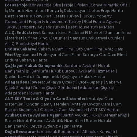
Lotus Proje:
Konya Proje Ofisi
|
Proje Ofisleri
|
Konya Mimarlık Ofisi
|
İç Mimarlık Hizmetleri
|
Konya İç Dekorasyon
|
Lotus Proje Harita
Best House Turkey:
Real Estate Turkey
|
Turkey Property
Consultant
|
Property Investment Turkey
|
Real Estate Agency
Turkey
|
Property Advisor Turkey
|
Best House Turkey Maps
A.L.Ç. Endüstriyel:
Samsun İkinci El
|
İkinci El Market
|
Samsun İkinci
El Market
|
Sıfır ve İkinci El Ürünler
|
Samsun Endüstriyel Ürünler
|
A.L.Ç. Endüstriyel Harita
Endura Sakarya:
Sakarya Cam Filmi
|
Oto Cam Filmi
|
Araç Cam
Filmi Uygulaması
|
Profesyonel Cam Filmi
|
Sakarya Oto Cam Filmi
|
Endura Sakarya Harita
Çağlayan Hukuk Danışmanlık:
Şanlıurfa Avukat
|
Hukuk
Danışmanlığı
|
Şanlıurfa Hukuk Bürosu
|
Avukatlık Hizmetleri
|
Şanlıurfa Hukuki Danışmanlık
|
Çağlayan Hukuk Harita
Adagarden Flowers:
Sakarya Çiçekçi
|
Çiçek Siparişi
|
Sakarya
Çiçek Siparişi
|
Online Çiçek Gönderimi
|
Adapazarı Çiçekçi
|
Adagarden Flowers Harita
ANT SKY Tente & Giyotin Cam Sistemleri:
Antalya Cam
Sistemleri
|
Giyotin Cam Sistemleri
|
Antalya Giyotin Cam
|
Cam
Balkon Sistemleri
|
Otomatik Cam Sistemleri
|
ANT SKY Harita
Avukat Beyza Aydeniz Aşgın:
Bartın Avukat
|
Hukuk Danışmanlığı
|
Bartın Hukuk Bürosu
|
Avukatlık Hizmetleri
|
Bartın Hukuki
Danışmanlık
|
Beyza Aydeniz Aşgın Harita
Doğa Restaurant:
Altınoluk Restaurant
|
Altınoluk Kahvaltı
|