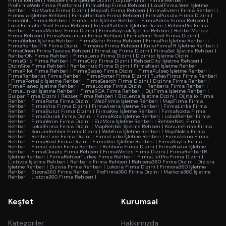
Firma Rehberi
|
WebdeFirma İşletme Dizini
|
DijitalFirman Firma Rehberi
|
ProFirmaWeb Firma Platformu
|
FirmaMap Firma Rehberi
|
LocalFirma Yerel İşletme
Rehberi
|
BizMarka Firma Dizini
|
Maplafi Firma Rehberi
|
FirmaEvreni Firma Rehberi
|
Firmovia İşletme Rehberi
|
FirmaHaritam Firma Rehberi
|
FirmaPusula Firma Dizini
|
FirmaYolu Firma Rehberi
|
FirmaListe İşletme Rehberi
|
FirmaAdres Firma Rehberi
|
LocalFirmalar Yerel Firma Rehberi
|
FirmaPlatform İşletme Dizini
|
RehberPro Firma
Rehberi
|
FirmaMerkez Firma Dizini
|
FirmaKaynak İşletme Rehberi
|
RehberMerkez
Firma Rehberi
|
FirmaKonumum Firma Rehberi
|
FirmaSemt Yerel Firma Dizini
|
FirmaYerleri İşletme Rehberi
|
FirmaSehir Firma Rehberi
|
FirmaPro İşletme Rehberi
|
FirmaRehberiTR Firma Dizini
|
Firmoria Firma Rehberi
|
EniyiFirmaTR İşletme Rehberi
|
FirmaOneri Firma Tavsiye Rehberi
|
FirmaLog Firma Dizini
|
FirmaSet İşletme Rehberi
|
RehberON Firma Rehberi
|
FirmaLens Firma Dizini
|
Dizinist İşletme Dizini
|
FirmaGrid Firma Rehberi
|
FirmaCity Firma Dizini
|
RehberCity İşletme Rehberi
|
DizinSite Firma Rehberi
|
RehberHub Firma Dizini
|
FirmaNest İşletme Rehberi
|
FirmaPilot Firma Rehberi
|
FirmaBaseo Firma Dizini
|
FirmaPulseo İşletme Rehberi
|
FirmaRehberist Firma Rehberi
|
FirmaPorter Firma Dizini
|
TurkeyFirms Firma Rehberi
|
FirmaPortalio İşletme Rehberi
|
FirmaSearch Firma Dizini
|
Dizinra Firma Rehberi
|
FirmaPlaneo İşletme Rehberi
|
FirmaLocate Firma Dizini
|
Rehberis Firma Rehberi
|
FirmaLinker İşletme Rehberi
|
FirmaROA Firma Rehberi
|
DijiFirma İşletme Rehberi
|
Bulpar Firma Dizini
|
Rebset Firma Rehberi
|
BizLenta İşletme Dizini
|
Dijitalio Firma
Rehberi
|
FirmaPorta Firma Dizini
|
WebFirmio İşletme Rehberi
|
MapFirma Firma
Rehberi
|
FirmaVita Firma Dizini
|
FirmaArena İşletme Rehberi
|
FirmaLinka Firma
Rehberi
|
FirmaBulut Firma Dizini
|
FirmaKey İşletme Rehberi
|
FirmaNokta Firma
Rehberi
|
FirmaDurak Firma Dizini
|
FirmaRota İşletme Rehberi
|
LokalRehber Firma
Rehberi
|
FirmaYerim Firma Dizini
|
BizMora İşletme Rehberi
|
RehberNeti Firma
Rehberi
|
LokalFirma Firma Dizini
|
MapRehber İşletme Rehberi
|
KonumFirma Firma
Rehberi
|
KonumRehber Firma Dizini
|
WebFira İşletme Rehberi
|
MapNokta Firma
Rehberi
|
RehberLine Firma Dizini
|
FirmaLinko İşletme Rehberi
|
FirmaTekno Firma
Rehberi
|
FirmaRoid Firma Dizini
|
FirmaVeri İşletme Rehberi
|
FirmaSayfa Firma
Rehberi
|
FirmaListem Firma Rehberi
|
Rehbora Firma Dizini
|
FirmaRadar İşletme
Rehberi
|
FirmaClouds Firma Rehberi
|
FirmaWorlds Firma Dizini
|
FirmaRehberTR
İşletme Rehberi
|
FirmaRehberTurkey Firma Rehberi
|
FirmaListPro Firma Dizini
|
Listivoa İşletme Rehberi
|
Rehberio Firma Rehberi
|
Rehbera360 Firma Dizini
|
Diziora
İşletme Rehberi
|
Dizivia Firma Rehberi
|
Lokoria Firma Dizini
|
Firmora360 İşletme
Rehberi
|
Bizora360 Firma Rehberi
|
ProFirma360 Firma Dizini
|
Markora360 İşletme
Rehberi
|
Listora360 Firma Rehberi
|
Keşfet
Kurumsal
Kategoriler
Hakkımızda