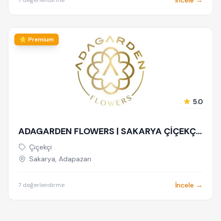
İncele →
7 değerlendirme
⭐ Premium
5.0
ADAGARDEN FLOWERS | SAKARYA ÇİÇEKÇİ
& ADAPAZARI ÇİÇEKÇİ - BUKET - GELİN
Çiçekçi
ÇİÇEĞİ - DÜĞÜN-NİŞAN - ORGANİZASYON
Sakarya, Adapazarı
- ONLINE SİPARİŞ
İncele →
7 değerlendirme