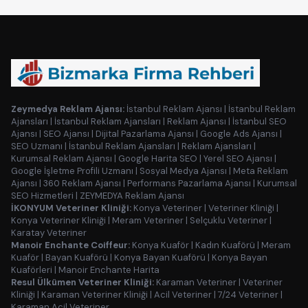
Zeymedya Reklam Ajansı:
İstanbul Reklam Ajansı
|
İstanbul Reklam
Ajansları
|
İstanbul Reklam Ajansları
|
Reklam Ajansı
|
İstanbul SEO
Ajansı
|
SEO Ajansı
|
Dijital Pazarlama Ajansı
|
Google Ads Ajansı
|
SEO Uzmanı
|
İstanbul Reklam Ajansları
|
Reklam Ajansları
|
Kurumsal Reklam Ajansı
|
Google Harita SEO
|
Yerel SEO Ajansı
|
Google İşletme Profili Uzmanı
|
Sosyal Medya Ajansı
|
Meta Reklam
Ajansı
|
360 Reklam Ajansı
|
Performans Pazarlama Ajansı
|
Kurumsal
SEO Hizmetleri
|
ZEYMEDYA Reklam Ajansı
İKONYUM Veteriner Kliniği:
Konya Veteriner
|
Veteriner Kliniği
|
Konya Veteriner Kliniği
|
Meram Veteriner
|
Selçuklu Veteriner
|
Karatay Veteriner
Manoir Enchante Coiffeur:
Konya Kuaför
|
Kadın Kuaförü
|
Meram
Kuaför
|
Bayan Kuaförü
|
Konya Bayan Kuaförü
|
Konya Bayan
Kuaförleri
|
Manoir Enchante Harita
Resul Ülkümen Veteriner Kliniği:
Karaman Veteriner
|
Veteriner
Kliniği
|
Karaman Veteriner Kliniği
|
Acil Veteriner
|
7/24 Veteriner
|
Karaman Acil Veteriner