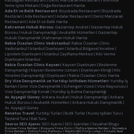
Kazdağları Restaurant
|
Deniz Manzaralı Restaurant
|
Altınoluk
Yeme İçme Mekanı
|
Doğa Restaurant Harita
Ada Et ve Balık Restaurant:
Büyükada Restaurant
|
Büyükada
Restoran
|
Ada Restaurant
|
Adalar Restaurant
|
Deniz Manzaralı
Restaurant
|
Ada Et ve Balık Harita
Kahraman Hukuk Bürosu:
Gaziantep Avukat
|
Gaziantep Hukuk
Bürosu
|
Hukuk Danışmanlığı
|
Avukatlık Hizmetleri
|
Gaziantep
Hukuki Danışmanlık
|
Kahraman Hukuk Harita
Rabia Özaslan Clinic Vadistanbul:
Rabia Özaslan Clinic
Vadistanbul
|
İstanbul Diyetisyen
|
İstanbul Bölgesel İncelme
|
Lipödem Diyetisyeni
|
İstanbul Zayıflama Merkezi
|
Kilo Verme
Diyetisyeni İstanbul
Rabia Özaslan Clinic Kayseri:
Kayseri Diyetisyen
|
Beslenme
Danışmanlığı
|
Kayseri Beslenme Uzmanı
|
Diyetisyen Kliniği
|
Kilo
Yönetimi Danışmanlığı
|
Diyetisyen
|
Rabia Özaslan Clinic Harita
Dry Vize Danışmanlık ve Yurtdışı İstihdam Hizmetleri:
Yurtdışı İş
İlanları
|
İzmir Vize Danışmanlık
|
Schengen Vizesi
|
Vize Başvurusu
|
Vize Danışmanlığı Konak
|
Yurtdışı İş Bulma Danışmanlığı
Av. Ayşegül Güney:
Ankara Avukat
|
Hukuk Danışmanlığı
|
Ankara
Hukuk Bürosu
|
Avukatlık Hizmetleri
|
Ankara Hukuki Danışmanlık
|
Av. Ayşegül Güney
Renatus Travel:
Yurtdışı Turları
|
Butik Turlar
|
Kuzey Işıkları Turu
|
Tayland Turu
|
Bali Turu
Seorox SEO Ajansı:
SEO Ajansı
|
SEO Ajansları
|
Seyahat Blogu
Bizclave Firma Rehberi
|
Bizquora Firma Dizini
|
Profilya İşletme Rehberi
|
Zeymedya
Firma Rehberi
|
Profica Firma Platformu
|
Markify360 Firma Listesi
|
Firmalio Yerel