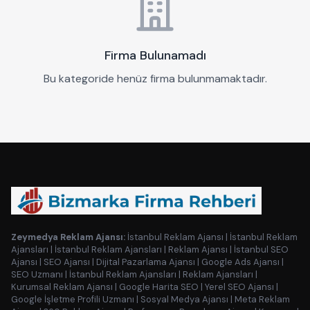
Firma Bulunamadı
Bu kategoride henüz firma bulunmamaktadır.
Zeymedya Reklam Ajansı:
İstanbul Reklam Ajansı
|
İstanbul Reklam
Ajansları
|
İstanbul Reklam Ajansları
|
Reklam Ajansı
|
İstanbul SEO
Ajansı
|
SEO Ajansı
|
Dijital Pazarlama Ajansı
|
Google Ads Ajansı
|
SEO Uzmanı
|
İstanbul Reklam Ajansları
|
Reklam Ajansları
|
Kurumsal Reklam Ajansı
|
Google Harita SEO
|
Yerel SEO Ajansı
|
Google İşletme Profili Uzmanı
|
Sosyal Medya Ajansı
|
Meta Reklam