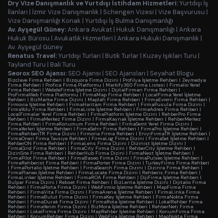
Dry Vize Danışmanlık ve Yurtdışı İstihdam Hizmetleri:
Yurtdışı İş
İlanları
|
İzmir Vize Danışmanlık
|
Schengen Vizesi
|
Vize Başvurusu
|
Vize Danışmanlığı Konak
|
Yurtdışı İş Bulma Danışmanlığı
Av. Ayşegül Güney:
Ankara Avukat
|
Hukuk Danışmanlığı
|
Ankara
Hukuk Bürosu
|
Avukatlık Hizmetleri
|
Ankara Hukuki Danışmanlık
|
Av. Ayşegül Güney
Renatus Travel:
Yurtdışı Turları
|
Butik Turlar
|
Kuzey Işıkları Turu
|
Tayland Turu
|
Bali Turu
Seorox SEO Ajansı:
SEO Ajansı
|
SEO Ajansları
|
Seyahat Blogu
Bizclave Firma Rehberi
|
Bizquora Firma Dizini
|
Profilya İşletme Rehberi
|
Zeymedya
Firma Rehberi
|
Profica Firma Platformu
|
Markify360 Firma Listesi
|
Firmalio Yerel
Firma Rehberi
|
WebdeFirma İşletme Dizini
|
DijitalFirman Firma Rehberi
|
ProFirmaWeb Firma Platformu
|
FirmaMap Firma Rehberi
|
LocalFirma Yerel İşletme
Rehberi
|
BizMarka Firma Dizini
|
Maplafi Firma Rehberi
|
FirmaEvreni Firma Rehberi
|
Firmovia İşletme Rehberi
|
FirmaHaritam Firma Rehberi
|
FirmaPusula Firma Dizini
|
FirmaYolu Firma Rehberi
|
FirmaListe İşletme Rehberi
|
FirmaAdres Firma Rehberi
|
LocalFirmalar Yerel Firma Rehberi
|
FirmaPlatform İşletme Dizini
|
RehberPro Firma
Rehberi
|
FirmaMerkez Firma Dizini
|
FirmaKaynak İşletme Rehberi
|
RehberMerkez
Firma Rehberi
|
FirmaKonumum Firma Rehberi
|
FirmaSemt Yerel Firma Dizini
|
FirmaYerleri İşletme Rehberi
|
FirmaSehir Firma Rehberi
|
FirmaPro İşletme Rehberi
|
FirmaRehberiTR Firma Dizini
|
Firmoria Firma Rehberi
|
EniyiFirmaTR İşletme Rehberi
|
FirmaOneri Firma Tavsiye Rehberi
|
FirmaLog Firma Dizini
|
FirmaSet İşletme Rehberi
|
RehberON Firma Rehberi
|
FirmaLens Firma Dizini
|
Dizinist İşletme Dizini
|
FirmaGrid Firma Rehberi
|
FirmaCity Firma Dizini
|
RehberCity İşletme Rehberi
|
DizinSite Firma Rehberi
|
RehberHub Firma Dizini
|
FirmaNest İşletme Rehberi
|
FirmaPilot Firma Rehberi
|
FirmaBaseo Firma Dizini
|
FirmaPulseo İşletme Rehberi
|
FirmaRehberist Firma Rehberi
|
FirmaPorter Firma Dizini
|
TurkeyFirms Firma Rehberi
|
FirmaPortalio İşletme Rehberi
|
FirmaSearch Firma Dizini
|
Dizinra Firma Rehberi
|
FirmaPlaneo İşletme Rehberi
|
FirmaLocate Firma Dizini
|
Rehberis Firma Rehberi
|
FirmaLinker İşletme Rehberi
|
FirmaROA Firma Rehberi
|
DijiFirma İşletme Rehberi
|
Bulpar Firma Dizini
|
Rebset Firma Rehberi
|
BizLenta İşletme Dizini
|
Dijitalio Firma
Rehberi
|
FirmaPorta Firma Dizini
|
WebFirmio İşletme Rehberi
|
MapFirma Firma
Rehberi
|
FirmaVita Firma Dizini
|
FirmaArena İşletme Rehberi
|
FirmaLinka Firma
Rehberi
|
FirmaBulut Firma Dizini
|
FirmaKey İşletme Rehberi
|
FirmaNokta Firma
Rehberi
|
FirmaDurak Firma Dizini
|
FirmaRota İşletme Rehberi
|
LokalRehber Firma
Rehberi
|
FirmaYerim Firma Dizini
|
BizMora İşletme Rehberi
|
RehberNeti Firma
Rehberi
|
LokalFirma Firma Dizini
|
MapRehber İşletme Rehberi
|
KonumFirma Firma
Rehberi
|
KonumRehber Firma Dizini
|
WebFira İşletme Rehberi
|
MapNokta Firma