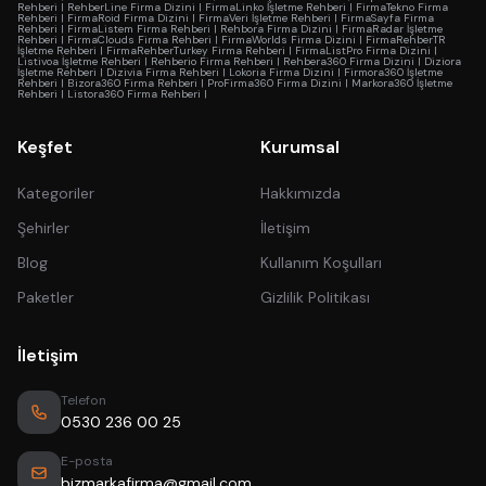
Rehberi
|
RehberLine Firma Dizini
|
FirmaLinko İşletme Rehberi
|
FirmaTekno Firma
Rehberi
|
FirmaRoid Firma Dizini
|
FirmaVeri İşletme Rehberi
|
FirmaSayfa Firma
Rehberi
|
FirmaListem Firma Rehberi
|
Rehbora Firma Dizini
|
FirmaRadar İşletme
Rehberi
|
FirmaClouds Firma Rehberi
|
FirmaWorlds Firma Dizini
|
FirmaRehberTR
İşletme Rehberi
|
FirmaRehberTurkey Firma Rehberi
|
FirmaListPro Firma Dizini
|
Listivoa İşletme Rehberi
|
Rehberio Firma Rehberi
|
Rehbera360 Firma Dizini
|
Diziora
İşletme Rehberi
|
Dizivia Firma Rehberi
|
Lokoria Firma Dizini
|
Firmora360 İşletme
Rehberi
|
Bizora360 Firma Rehberi
|
ProFirma360 Firma Dizini
|
Markora360 İşletme
Rehberi
|
Listora360 Firma Rehberi
|
Keşfet
Kurumsal
Kategoriler
Hakkımızda
Şehirler
İletişim
Blog
Kullanım Koşulları
Paketler
Gizlilik Politikası
İletişim
Telefon
0530 236 00 25
E-posta
bizmarkafirma@gmail.com