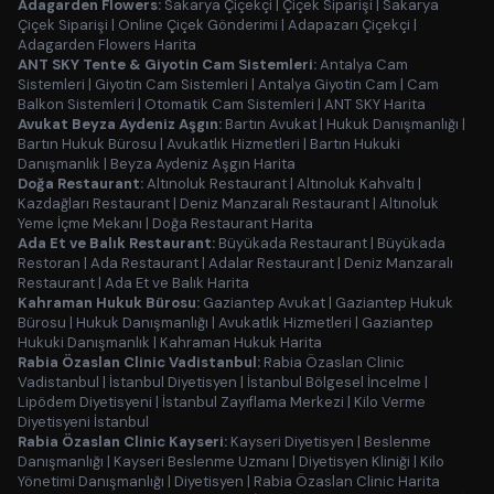
Adagarden Flowers:
Sakarya Çiçekçi
|
Çiçek Siparişi
|
Sakarya
Çiçek Siparişi
|
Online Çiçek Gönderimi
|
Adapazarı Çiçekçi
|
Adagarden Flowers Harita
ANT SKY Tente & Giyotin Cam Sistemleri:
Antalya Cam
Sistemleri
|
Giyotin Cam Sistemleri
|
Antalya Giyotin Cam
|
Cam
Balkon Sistemleri
|
Otomatik Cam Sistemleri
|
ANT SKY Harita
Avukat Beyza Aydeniz Aşgın:
Bartın Avukat
|
Hukuk Danışmanlığı
|
Bartın Hukuk Bürosu
|
Avukatlık Hizmetleri
|
Bartın Hukuki
Danışmanlık
|
Beyza Aydeniz Aşgın Harita
Doğa Restaurant:
Altınoluk Restaurant
|
Altınoluk Kahvaltı
|
Kazdağları Restaurant
|
Deniz Manzaralı Restaurant
|
Altınoluk
Yeme İçme Mekanı
|
Doğa Restaurant Harita
Ada Et ve Balık Restaurant:
Büyükada Restaurant
|
Büyükada
Restoran
|
Ada Restaurant
|
Adalar Restaurant
|
Deniz Manzaralı
Restaurant
|
Ada Et ve Balık Harita
Kahraman Hukuk Bürosu:
Gaziantep Avukat
|
Gaziantep Hukuk
Bürosu
|
Hukuk Danışmanlığı
|
Avukatlık Hizmetleri
|
Gaziantep
Hukuki Danışmanlık
|
Kahraman Hukuk Harita
Rabia Özaslan Clinic Vadistanbul:
Rabia Özaslan Clinic
Vadistanbul
|
İstanbul Diyetisyen
|
İstanbul Bölgesel İncelme
|
Lipödem Diyetisyeni
|
İstanbul Zayıflama Merkezi
|
Kilo Verme
Diyetisyeni İstanbul
Rabia Özaslan Clinic Kayseri:
Kayseri Diyetisyen
|
Beslenme
Danışmanlığı
|
Kayseri Beslenme Uzmanı
|
Diyetisyen Kliniği
|
Kilo
Yönetimi Danışmanlığı
|
Diyetisyen
|
Rabia Özaslan Clinic Harita