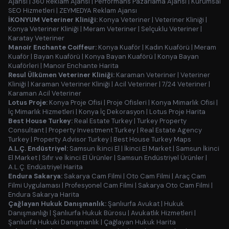
Ajansı
|
360 Reklam Ajansı
|
Performans Pazarlama Ajansı
|
Kurumsal
SEO Hizmetleri
|
ZEYMEDYA Reklam Ajansı
İKONYUM Veteriner Kliniği:
Konya Veteriner
|
Veteriner Kliniği
|
Konya Veteriner Kliniği
|
Meram Veteriner
|
Selçuklu Veteriner
|
Karatay Veteriner
Manoir Enchante Coiffeur:
Konya Kuaför
|
Kadın Kuaförü
|
Meram
Kuaför
|
Bayan Kuaförü
|
Konya Bayan Kuaförü
|
Konya Bayan
Kuaförleri
|
Manoir Enchante Harita
Resul Ülkümen Veteriner Kliniği:
Karaman Veteriner
|
Veteriner
Kliniği
|
Karaman Veteriner Kliniği
|
Acil Veteriner
|
7/24 Veteriner
|
Karaman Acil Veteriner
Lotus Proje:
Konya Proje Ofisi
|
Proje Ofisleri
|
Konya Mimarlık Ofisi
|
İç Mimarlık Hizmetleri
|
Konya İç Dekorasyon
|
Lotus Proje Harita
Best House Turkey:
Real Estate Turkey
|
Turkey Property
Consultant
|
Property Investment Turkey
|
Real Estate Agency
Turkey
|
Property Advisor Turkey
|
Best House Turkey Maps
A.L.Ç. Endüstriyel:
Samsun İkinci El
|
İkinci El Market
|
Samsun İkinci
El Market
|
Sıfır ve İkinci El Ürünler
|
Samsun Endüstriyel Ürünler
|
A.L.Ç. Endüstriyel Harita
Endura Sakarya:
Sakarya Cam Filmi
|
Oto Cam Filmi
|
Araç Cam
Filmi Uygulaması
|
Profesyonel Cam Filmi
|
Sakarya Oto Cam Filmi
|
Endura Sakarya Harita
Çağlayan Hukuk Danışmanlık:
Şanlıurfa Avukat
|
Hukuk
Danışmanlığı
|
Şanlıurfa Hukuk Bürosu
|
Avukatlık Hizmetleri
|
Şanlıurfa Hukuki Danışmanlık
|
Çağlayan Hukuk Harita