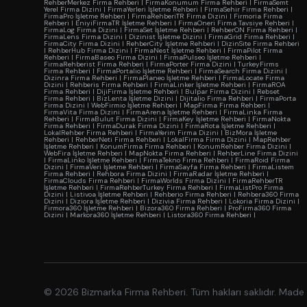
RehberMerkez Firma Rehberi
|
FirmaKonumum Firma Rehberi
|
FirmaSemt
Yerel Firma Dizini
|
FirmaYerleri İşletme Rehberi
|
FirmaSehir Firma Rehberi
|
FirmaPro İşletme Rehberi
|
FirmaRehberiTR Firma Dizini
|
Firmoria Firma
Rehberi
|
EniyiFirmaTR İşletme Rehberi
|
FirmaOneri Firma Tavsiye Rehberi
|
FirmaLog Firma Dizini
|
FirmaSet İşletme Rehberi
|
RehberON Firma Rehberi
|
FirmaLens Firma Dizini
|
Dizinist İşletme Dizini
|
FirmaGrid Firma Rehberi
|
FirmaCity Firma Dizini
|
RehberCity İşletme Rehberi
|
DizinSite Firma Rehberi
|
RehberHub Firma Dizini
|
FirmaNest İşletme Rehberi
|
FirmaPilot Firma
Rehberi
|
FirmaBaseo Firma Dizini
|
FirmaPulseo İşletme Rehberi
|
FirmaRehberist Firma Rehberi
|
FirmaPorter Firma Dizini
|
TurkeyFirms
Firma Rehberi
|
FirmaPortalio İşletme Rehberi
|
FirmaSearch Firma Dizini
|
Dizinra Firma Rehberi
|
FirmaPlaneo İşletme Rehberi
|
FirmaLocate Firma
Dizini
|
Rehberis Firma Rehberi
|
FirmaLinker İşletme Rehberi
|
FirmaROA
Firma Rehberi
|
DijiFirma İşletme Rehberi
|
Bulpar Firma Dizini
|
Rebset
Firma Rehberi
|
BizLenta İşletme Dizini
|
Dijitalio Firma Rehberi
|
FirmaPorta
Firma Dizini
|
WebFirmio İşletme Rehberi
|
MapFirma Firma Rehberi
|
FirmaVita Firma Dizini
|
FirmaArena İşletme Rehberi
|
FirmaLinka Firma
Rehberi
|
FirmaBulut Firma Dizini
|
FirmaKey İşletme Rehberi
|
FirmaNokta
Firma Rehberi
|
FirmaDurak Firma Dizini
|
FirmaRota İşletme Rehberi
|
LokalRehber Firma Rehberi
|
FirmaYerim Firma Dizini
|
BizMora İşletme
Rehberi
|
RehberNeti Firma Rehberi
|
LokalFirma Firma Dizini
|
MapRehber
İşletme Rehberi
|
KonumFirma Firma Rehberi
|
KonumRehber Firma Dizini
|
WebFira İşletme Rehberi
|
MapNokta Firma Rehberi
|
RehberLine Firma Dizini
|
FirmaLinko İşletme Rehberi
|
FirmaTekno Firma Rehberi
|
FirmaRoid Firma
Dizini
|
FirmaVeri İşletme Rehberi
|
FirmaSayfa Firma Rehberi
|
FirmaListem
Firma Rehberi
|
Rehbora Firma Dizini
|
FirmaRadar İşletme Rehberi
|
FirmaClouds Firma Rehberi
|
FirmaWorlds Firma Dizini
|
FirmaRehberTR
İşletme Rehberi
|
FirmaRehberTurkey Firma Rehberi
|
FirmaListPro Firma
Dizini
|
Listivoa İşletme Rehberi
|
Rehberio Firma Rehberi
|
Rehbera360 Firma
Dizini
|
Diziora İşletme Rehberi
|
Dizivia Firma Rehberi
|
Lokoria Firma Dizini
|
Firmora360 İşletme Rehberi
|
Bizora360 Firma Rehberi
|
ProFirma360 Firma
Dizini
|
Markora360 İşletme Rehberi
|
Listora360 Firma Rehberi
|
© 2026 Bizmarka Firma Rehberi. Tüm hakları saklıdır. Made