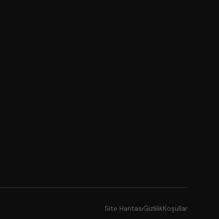
Site Haritası
Gizlilik
Koşullar