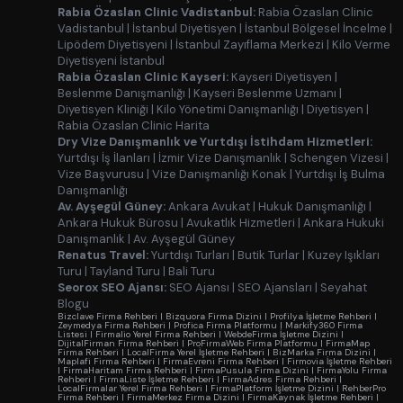
Rabia Özaslan Clinic Vadistanbul:
Rabia Özaslan Clinic
Vadistanbul
|
İstanbul Diyetisyen
|
İstanbul Bölgesel İncelme
|
Lipödem Diyetisyeni
|
İstanbul Zayıflama Merkezi
|
Kilo Verme
Diyetisyeni İstanbul
Rabia Özaslan Clinic Kayseri:
Kayseri Diyetisyen
|
Beslenme Danışmanlığı
|
Kayseri Beslenme Uzmanı
|
Diyetisyen Kliniği
|
Kilo Yönetimi Danışmanlığı
|
Diyetisyen
|
Rabia Özaslan Clinic Harita
Dry Vize Danışmanlık ve Yurtdışı İstihdam Hizmetleri:
Yurtdışı İş İlanları
|
İzmir Vize Danışmanlık
|
Schengen Vizesi
|
Vize Başvurusu
|
Vize Danışmanlığı Konak
|
Yurtdışı İş Bulma
Danışmanlığı
Av. Ayşegül Güney:
Ankara Avukat
|
Hukuk Danışmanlığı
|
Ankara Hukuk Bürosu
|
Avukatlık Hizmetleri
|
Ankara Hukuki
Danışmanlık
|
Av. Ayşegül Güney
Renatus Travel:
Yurtdışı Turları
|
Butik Turlar
|
Kuzey Işıkları
Turu
|
Tayland Turu
|
Bali Turu
Seorox SEO Ajansı:
SEO Ajansı
|
SEO Ajansları
|
Seyahat
Blogu
Bizclave Firma Rehberi
|
Bizquora Firma Dizini
|
Profilya İşletme Rehberi
|
Zeymedya Firma Rehberi
|
Profica Firma Platformu
|
Markify360 Firma
Listesi
|
Firmalio Yerel Firma Rehberi
|
WebdeFirma İşletme Dizini
|
DijitalFirman Firma Rehberi
|
ProFirmaWeb Firma Platformu
|
FirmaMap
Firma Rehberi
|
LocalFirma Yerel İşletme Rehberi
|
BizMarka Firma Dizini
|
Maplafi Firma Rehberi
|
FirmaEvreni Firma Rehberi
|
Firmovia İşletme Rehberi
|
FirmaHaritam Firma Rehberi
|
FirmaPusula Firma Dizini
|
FirmaYolu Firma
Rehberi
|
FirmaListe İşletme Rehberi
|
FirmaAdres Firma Rehberi
|
LocalFirmalar Yerel Firma Rehberi
|
FirmaPlatform İşletme Dizini
|
RehberPro
Firma Rehberi
|
FirmaMerkez Firma Dizini
|
FirmaKaynak İşletme Rehberi
|