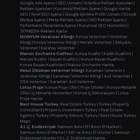
Google Ads Ajansı
|
SEO Uzmanı
|
İstanbul Reklam Ajansları
|
Reklam Ajansları
|
Kurumsal Reklam Ajansı
|
Google Harita
SEO
|
Yerel SEO Ajansı
|
Google İşletme Profili Uzmanı
|
Sosyal
Medya Ajansı
|
Meta Reklam Ajansı
|
360 Reklam Ajansı
|
Performans Pazarlama Ajansı
|
Kurumsal SEO Hizmetleri
|
ZEYMEDYA Reklam Ajansı
İKONYUM Veteriner Kliniği:
Konya Veteriner
|
Veteriner
Kliniği
|
Konya Veteriner Kliniği
|
Meram Veteriner
|
Selçuklu
Veteriner
|
Karatay Veteriner
Manoir Enchante Coiffeur:
Konya Kuaför
|
Kadın Kuaförü
|
Meram Kuaför
|
Bayan Kuaförü
|
Konya Bayan Kuaförü
|
Konya Bayan Kuaförleri
|
Manoir Enchante Harita
Resul Ülkümen Veteriner Kliniği:
Karaman Veteriner
|
Veteriner Kliniği
|
Karaman Veteriner Kliniği
|
Acil Veteriner
|
7/24 Veteriner
|
Karaman Acil Veteriner
Lotus Proje:
Konya Proje Ofisi
|
Proje Ofisleri
|
Konya Mimarlık
Ofisi
|
İç Mimarlık Hizmetleri
|
Konya İç Dekorasyon
|
Lotus
Proje Harita
Best House Turkey:
Real Estate Turkey
|
Turkey Property
Consultant
|
Property Investment Turkey
|
Real Estate
Agency Turkey
|
Property Advisor Turkey
|
Best House Turkey
Maps
A.L.Ç. Endüstriyel:
Samsun İkinci El
|
İkinci El Market
|
Samsun İkinci El Market
|
Sıfır ve İkinci El Ürünler
|
Samsun
Endüstriyel Ürünler
|
A.L.Ç. Endüstriyel Harita