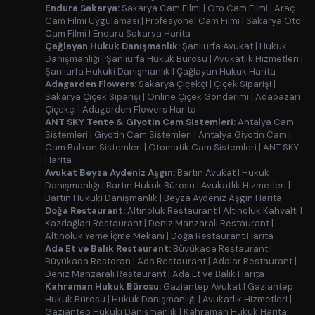
Endura Sakarya:
Sakarya Cam Filmi
|
Oto Cam Filmi
|
Araç
Cam Filmi Uygulaması
|
Profesyonel Cam Filmi
|
Sakarya Oto
Cam Filmi
|
Endura Sakarya Harita
Çağlayan Hukuk Danışmanlık:
Şanlıurfa Avukat
|
Hukuk
Danışmanlığı
|
Şanlıurfa Hukuk Bürosu
|
Avukatlık Hizmetleri
|
Şanlıurfa Hukuki Danışmanlık
|
Çağlayan Hukuk Harita
Adagarden Flowers:
Sakarya Çiçekçi
|
Çiçek Siparişi
|
Sakarya Çiçek Siparişi
|
Online Çiçek Gönderimi
|
Adapazarı
Çiçekçi
|
Adagarden Flowers Harita
ANT SKY Tente & Giyotin Cam Sistemleri:
Antalya Cam
Sistemleri
|
Giyotin Cam Sistemleri
|
Antalya Giyotin Cam
|
Cam Balkon Sistemleri
|
Otomatik Cam Sistemleri
|
ANT SKY
Harita
Avukat Beyza Aydeniz Aşgın:
Bartın Avukat
|
Hukuk
Danışmanlığı
|
Bartın Hukuk Bürosu
|
Avukatlık Hizmetleri
|
Bartın Hukuki Danışmanlık
|
Beyza Aydeniz Aşgın Harita
Doğa Restaurant:
Altınoluk Restaurant
|
Altınoluk Kahvaltı
|
Kazdağları Restaurant
|
Deniz Manzaralı Restaurant
|
Altınoluk Yeme İçme Mekanı
|
Doğa Restaurant Harita
Ada Et ve Balık Restaurant:
Büyükada Restaurant
|
Büyükada Restoran
|
Ada Restaurant
|
Adalar Restaurant
|
Deniz Manzaralı Restaurant
|
Ada Et ve Balık Harita
Kahraman Hukuk Bürosu:
Gaziantep Avukat
|
Gaziantep
Hukuk Bürosu
|
Hukuk Danışmanlığı
|
Avukatlık Hizmetleri
|
Gaziantep Hukuki Danışmanlık
|
Kahraman Hukuk Harita