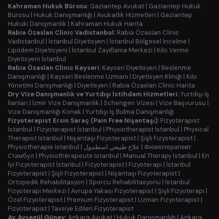
Kahraman Hukuk Bürosu:
Gaziantep Avukat
|
Gaziantep Hukuk
Bürosu
|
Hukuk Danışmanlığı
|
Avukatlık Hizmetleri
|
Gaziantep
Hukuki Danışmanlık
|
Kahraman Hukuk Harita
Rabia Özaslan Clinic Vadistanbul:
Rabia Özaslan Clinic
Vadistanbul
|
İstanbul Diyetisyen
|
İstanbul Bölgesel İncelme
|
Lipödem Diyetisyeni
|
İstanbul Zayıflama Merkezi
|
Kilo Verme
Diyetisyeni İstanbul
Rabia Özaslan Clinic Kayseri:
Kayseri Diyetisyen
|
Beslenme
Danışmanlığı
|
Kayseri Beslenme Uzmanı
|
Diyetisyen Kliniği
|
Kilo
Yönetimi Danışmanlığı
|
Diyetisyen
|
Rabia Özaslan Clinic Harita
Dry Vize Danışmanlık ve Yurtdışı İstihdam Hizmetleri:
Yurtdışı İş
İlanları
|
İzmir Vize Danışmanlık
|
Schengen Vizesi
|
Vize Başvurusu
|
Vize Danışmanlığı Konak
|
Yurtdışı İş Bulma Danışmanlığı
Fizyoterapist Ersin Saraç (Pain Free Nişantaşı):
Fizyoterapist
İstanbul
|
Fizyoterapist İstanbul
|
Physiotherapist Istanbul
|
Physical
Therapist Istanbul
|
Nişantaşı Fizyoterapist
|
Şişli Fizyoterapist
|
Physiotherapie Istanbul
|
علاج طبيعي اسطنبول
|
Физиотерапевт
Стамбул
|
Physiothérapeute Istanbul
|
Manual Therapy Istanbul
|
En
İyi Fizyoterapist İstanbul
|
Fizyoterapist
|
Fizyoterapi
|
İstanbul
Fizyoterapist
|
Şişli Fizyoterapist
|
Nişantaşı Fizyoterapist
|
Ortopedik Rehabilitasyon
|
Sporcu Rehabilitasyonu
|
İstanbul
Fizyoterapi Merkezi
|
Avrupa Yakası Fizyoterapist
|
Şişli Fizyoterapi
|
Özel Fizyoterapist
|
Premium Fizyoterapist
|
Uzman Fizyoterapist
|
Fizyoterapist
|
Tavsiye Edilen Fizyoterapist
Av. Ayşegül Güney:
Ankara Avukat
|
Hukuk Danışmanlığı
|
Ankara