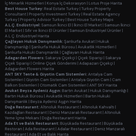
İç Mimarlık Hizmetleri
|
Konya İç Dekorasyon
|
Lotus Proje Harita
Best House Turkey:
Real Estate Turkey
|
Turkey Property
Consultant
|
Property Investment Turkey
|
Real Estate Agency
Turkey
|
Property Advisor Turkey
|
Best House Turkey Maps
A.L.Ç. Endüstriyel:
Samsun İkinci El
|
İkinci El Market
|
Samsun İkinci
El Market
|
Sıfır ve İkinci El Ürünler
|
Samsun Endüstriyel Ürünler
|
A.L.Ç. Endüstriyel Harita
Çağlayan Hukuk Danışmanlık:
Şanlıurfa Avukat
|
Hukuk
Danışmanlığı
|
Şanlıurfa Hukuk Bürosu
|
Avukatlık Hizmetleri
|
Şanlıurfa Hukuki Danışmanlık
|
Çağlayan Hukuk Harita
Adagarden Flowers:
Sakarya Çiçekçi
|
Çiçek Siparişi
|
Sakarya
Çiçek Siparişi
|
Online Çiçek Gönderimi
|
Adapazarı Çiçekçi
|
Adagarden Flowers Harita
ANT SKY Tente & Giyotin Cam Sistemleri:
Antalya Cam
Sistemleri
|
Giyotin Cam Sistemleri
|
Antalya Giyotin Cam
|
Cam
Balkon Sistemleri
|
Otomatik Cam Sistemleri
|
ANT SKY Harita
Avukat Beyza Aydeniz Aşgın:
Bartın Avukat
|
Hukuk Danışmanlığı
|
Bartın Hukuk Bürosu
|
Avukatlık Hizmetleri
|
Bartın Hukuki
Danışmanlık
|
Beyza Aydeniz Aşgın Harita
Doğa Restaurant:
Altınoluk Restaurant
|
Altınoluk Kahvaltı
|
Kazdağları Restaurant
|
Deniz Manzaralı Restaurant
|
Altınoluk
Yeme İçme Mekanı
|
Doğa Restaurant Harita
Ada Et ve Balık Restaurant:
Büyükada Restaurant
|
Büyükada
Restoran
|
Ada Restaurant
|
Adalar Restaurant
|
Deniz Manzaralı
Restaurant
|
Ada Et ve Balık Harita