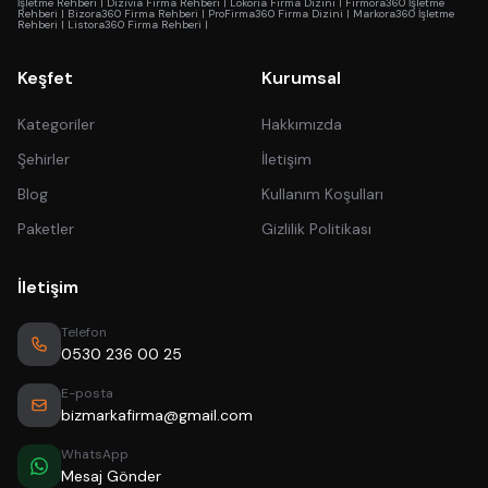
İşletme Rehberi
|
Dizivia Firma Rehberi
|
Lokoria Firma Dizini
|
Firmora360 İşletme
Rehberi
|
Bizora360 Firma Rehberi
|
ProFirma360 Firma Dizini
|
Markora360 İşletme
Rehberi
|
Listora360 Firma Rehberi
|
Keşfet
Kurumsal
Kategoriler
Hakkımızda
Şehirler
İletişim
Blog
Kullanım Koşulları
Paketler
Gizlilik Politikası
İletişim
Telefon
0530 236 00 25
E-posta
bizmarkafirma@gmail.com
WhatsApp
Mesaj Gönder