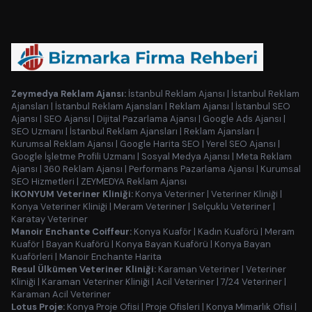
Zeymedya Reklam Ajansı:
İstanbul Reklam Ajansı
|
İstanbul Reklam
Ajansları
|
İstanbul Reklam Ajansları
|
Reklam Ajansı
|
İstanbul SEO
Ajansı
|
SEO Ajansı
|
Dijital Pazarlama Ajansı
|
Google Ads Ajansı
|
SEO Uzmanı
|
İstanbul Reklam Ajansları
|
Reklam Ajansları
|
Kurumsal Reklam Ajansı
|
Google Harita SEO
|
Yerel SEO Ajansı
|
Google İşletme Profili Uzmanı
|
Sosyal Medya Ajansı
|
Meta Reklam
Ajansı
|
360 Reklam Ajansı
|
Performans Pazarlama Ajansı
|
Kurumsal
SEO Hizmetleri
|
ZEYMEDYA Reklam Ajansı
İKONYUM Veteriner Kliniği:
Konya Veteriner
|
Veteriner Kliniği
|
Konya Veteriner Kliniği
|
Meram Veteriner
|
Selçuklu Veteriner
|
Karatay Veteriner
Manoir Enchante Coiffeur:
Konya Kuaför
|
Kadın Kuaförü
|
Meram
Kuaför
|
Bayan Kuaförü
|
Konya Bayan Kuaförü
|
Konya Bayan
Kuaförleri
|
Manoir Enchante Harita
Resul Ülkümen Veteriner Kliniği:
Karaman Veteriner
|
Veteriner
Kliniği
|
Karaman Veteriner Kliniği
|
Acil Veteriner
|
7/24 Veteriner
|
Karaman Acil Veteriner
Lotus Proje:
Konya Proje Ofisi
|
Proje Ofisleri
|
Konya Mimarlık Ofisi
|