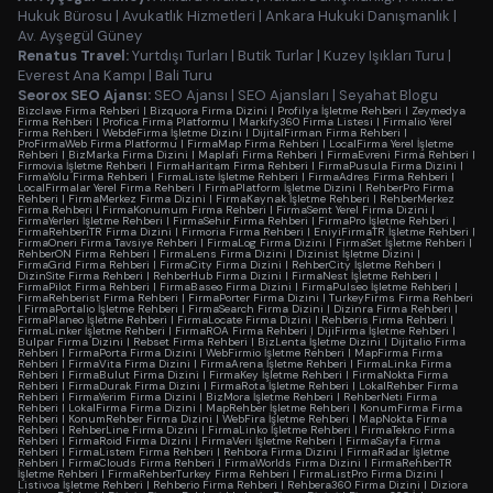
Hukuk Bürosu
|
Avukatlık Hizmetleri
|
Ankara Hukuki Danışmanlık
|
Av. Ayşegül Güney
Renatus Travel:
Yurtdışı Turları
|
Butik Turlar
|
Kuzey Işıkları Turu
|
Everest Ana Kampı
|
Bali Turu
Seorox SEO Ajansı:
SEO Ajansı
|
SEO Ajansları
|
Seyahat Blogu
Bizclave Firma Rehberi
|
Bizquora Firma Dizini
|
Profilya İşletme Rehberi
|
Zeymedya
Firma Rehberi
|
Profica Firma Platformu
|
Markify360 Firma Listesi
|
Firmalio Yerel
Firma Rehberi
|
WebdeFirma İşletme Dizini
|
DijitalFirman Firma Rehberi
|
ProFirmaWeb Firma Platformu
|
FirmaMap Firma Rehberi
|
LocalFirma Yerel İşletme
Rehberi
|
BizMarka Firma Dizini
|
Maplafi Firma Rehberi
|
FirmaEvreni Firma Rehberi
|
Firmovia İşletme Rehberi
|
FirmaHaritam Firma Rehberi
|
FirmaPusula Firma Dizini
|
FirmaYolu Firma Rehberi
|
FirmaListe İşletme Rehberi
|
FirmaAdres Firma Rehberi
|
LocalFirmalar Yerel Firma Rehberi
|
FirmaPlatform İşletme Dizini
|
RehberPro Firma
Rehberi
|
FirmaMerkez Firma Dizini
|
FirmaKaynak İşletme Rehberi
|
RehberMerkez
Firma Rehberi
|
FirmaKonumum Firma Rehberi
|
FirmaSemt Yerel Firma Dizini
|
FirmaYerleri İşletme Rehberi
|
FirmaSehir Firma Rehberi
|
FirmaPro İşletme Rehberi
|
FirmaRehberiTR Firma Dizini
|
Firmoria Firma Rehberi
|
EniyiFirmaTR İşletme Rehberi
|
FirmaOneri Firma Tavsiye Rehberi
|
FirmaLog Firma Dizini
|
FirmaSet İşletme Rehberi
|
RehberON Firma Rehberi
|
FirmaLens Firma Dizini
|
Dizinist İşletme Dizini
|
FirmaGrid Firma Rehberi
|
FirmaCity Firma Dizini
|
RehberCity İşletme Rehberi
|
DizinSite Firma Rehberi
|
RehberHub Firma Dizini
|
FirmaNest İşletme Rehberi
|
FirmaPilot Firma Rehberi
|
FirmaBaseo Firma Dizini
|
FirmaPulseo İşletme Rehberi
|
FirmaRehberist Firma Rehberi
|
FirmaPorter Firma Dizini
|
TurkeyFirms Firma Rehberi
|
FirmaPortalio İşletme Rehberi
|
FirmaSearch Firma Dizini
|
Dizinra Firma Rehberi
|
FirmaPlaneo İşletme Rehberi
|
FirmaLocate Firma Dizini
|
Rehberis Firma Rehberi
|
FirmaLinker İşletme Rehberi
|
FirmaROA Firma Rehberi
|
DijiFirma İşletme Rehberi
|
Bulpar Firma Dizini
|
Rebset Firma Rehberi
|
BizLenta İşletme Dizini
|
Dijitalio Firma
Rehberi
|
FirmaPorta Firma Dizini
|
WebFirmio İşletme Rehberi
|
MapFirma Firma
Rehberi
|
FirmaVita Firma Dizini
|
FirmaArena İşletme Rehberi
|
FirmaLinka Firma
Rehberi
|
FirmaBulut Firma Dizini
|
FirmaKey İşletme Rehberi
|
FirmaNokta Firma
Rehberi
|
FirmaDurak Firma Dizini
|
FirmaRota İşletme Rehberi
|
LokalRehber Firma
Rehberi
|
FirmaYerim Firma Dizini
|
BizMora İşletme Rehberi
|
RehberNeti Firma
Rehberi
|
LokalFirma Firma Dizini
|
MapRehber İşletme Rehberi
|
KonumFirma Firma
Rehberi
|
KonumRehber Firma Dizini
|
WebFira İşletme Rehberi
|
MapNokta Firma
Rehberi
|
RehberLine Firma Dizini
|
FirmaLinko İşletme Rehberi
|
FirmaTekno Firma
Rehberi
|
FirmaRoid Firma Dizini
|
FirmaVeri İşletme Rehberi
|
FirmaSayfa Firma
Rehberi
|
FirmaListem Firma Rehberi
|
Rehbora Firma Dizini
|
FirmaRadar İşletme
Rehberi
|
FirmaClouds Firma Rehberi
|
FirmaWorlds Firma Dizini
|
FirmaRehberTR
İşletme Rehberi
|
FirmaRehberTurkey Firma Rehberi
|
FirmaListPro Firma Dizini
|
Listivoa İşletme Rehberi
|
Rehberio Firma Rehberi
|
Rehbera360 Firma Dizini
|
Diziora