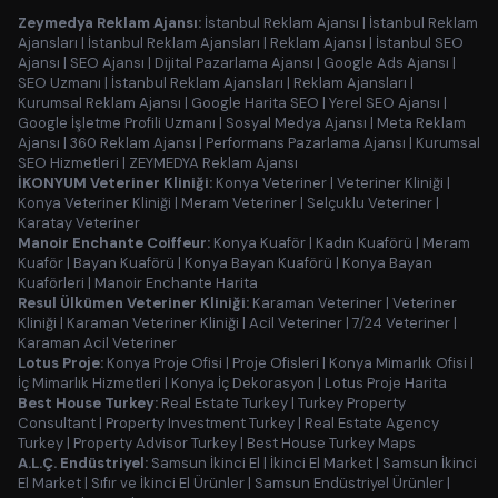
Zeymedya Reklam Ajansı:
İstanbul Reklam Ajansı
|
İstanbul Reklam
Ajansları
|
İstanbul Reklam Ajansları
|
Reklam Ajansı
|
İstanbul SEO
Ajansı
|
SEO Ajansı
|
Dijital Pazarlama Ajansı
|
Google Ads Ajansı
|
SEO Uzmanı
|
İstanbul Reklam Ajansları
|
Reklam Ajansları
|
Kurumsal Reklam Ajansı
|
Google Harita SEO
|
Yerel SEO Ajansı
|
Google İşletme Profili Uzmanı
|
Sosyal Medya Ajansı
|
Meta Reklam
Ajansı
|
360 Reklam Ajansı
|
Performans Pazarlama Ajansı
|
Kurumsal
SEO Hizmetleri
|
ZEYMEDYA Reklam Ajansı
İKONYUM Veteriner Kliniği:
Konya Veteriner
|
Veteriner Kliniği
|
Konya Veteriner Kliniği
|
Meram Veteriner
|
Selçuklu Veteriner
|
Karatay Veteriner
Manoir Enchante Coiffeur:
Konya Kuaför
|
Kadın Kuaförü
|
Meram
Kuaför
|
Bayan Kuaförü
|
Konya Bayan Kuaförü
|
Konya Bayan
Kuaförleri
|
Manoir Enchante Harita
Resul Ülkümen Veteriner Kliniği:
Karaman Veteriner
|
Veteriner
Kliniği
|
Karaman Veteriner Kliniği
|
Acil Veteriner
|
7/24 Veteriner
|
Karaman Acil Veteriner
Lotus Proje:
Konya Proje Ofisi
|
Proje Ofisleri
|
Konya Mimarlık Ofisi
|
İç Mimarlık Hizmetleri
|
Konya İç Dekorasyon
|
Lotus Proje Harita
Best House Turkey:
Real Estate Turkey
|
Turkey Property
Consultant
|
Property Investment Turkey
|
Real Estate Agency
Turkey
|
Property Advisor Turkey
|
Best House Turkey Maps
A.L.Ç. Endüstriyel:
Samsun İkinci El
|
İkinci El Market
|
Samsun İkinci
El Market
|
Sıfır ve İkinci El Ürünler
|
Samsun Endüstriyel Ürünler
|