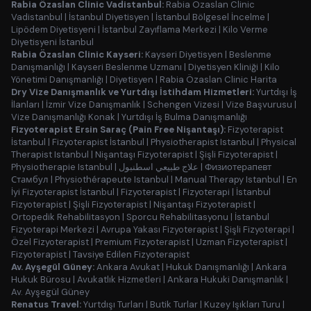
Rabia Özaslan Clinic Vadistanbul:
Rabia Özaslan Clinic
Vadistanbul
|
İstanbul Diyetisyen
|
İstanbul Bölgesel İncelme
|
Lipödem Diyetisyeni
|
İstanbul Zayıflama Merkezi
|
Kilo Verme
Diyetisyeni İstanbul
Rabia Özaslan Clinic Kayseri:
Kayseri Diyetisyen
|
Beslenme
Danışmanlığı
|
Kayseri Beslenme Uzmanı
|
Diyetisyen Kliniği
|
Kilo
Yönetimi Danışmanlığı
|
Diyetisyen
|
Rabia Özaslan Clinic Harita
Dry Vize Danışmanlık ve Yurtdışı İstihdam Hizmetleri:
Yurtdışı İş
İlanları
|
İzmir Vize Danışmanlık
|
Schengen Vizesi
|
Vize Başvurusu
|
Vize Danışmanlığı Konak
|
Yurtdışı İş Bulma Danışmanlığı
Fizyoterapist Ersin Saraç (Pain Free Nişantaşı):
Fizyoterapist
İstanbul
|
Fizyoterapist İstanbul
|
Physiotherapist Istanbul
|
Physical
Therapist Istanbul
|
Nişantaşı Fizyoterapist
|
Şişli Fizyoterapist
|
Physiotherapie Istanbul
|
علاج طبيعي اسطنبول
|
Физиотерапевт
Стамбул
|
Physiothérapeute Istanbul
|
Manual Therapy Istanbul
|
En
İyi Fizyoterapist İstanbul
|
Fizyoterapist
|
Fizyoterapi
|
İstanbul
Fizyoterapist
|
Şişli Fizyoterapist
|
Nişantaşı Fizyoterapist
|
Ortopedik Rehabilitasyon
|
Sporcu Rehabilitasyonu
|
İstanbul
Fizyoterapi Merkezi
|
Avrupa Yakası Fizyoterapist
|
Şişli Fizyoterapi
|
Özel Fizyoterapist
|
Premium Fizyoterapist
|
Uzman Fizyoterapist
|
Fizyoterapist
|
Tavsiye Edilen Fizyoterapist
Av. Ayşegül Güney:
Ankara Avukat
|
Hukuk Danışmanlığı
|
Ankara
Hukuk Bürosu
|
Avukatlık Hizmetleri
|
Ankara Hukuki Danışmanlık
|
Av. Ayşegül Güney
Renatus Travel:
Yurtdışı Turları
|
Butik Turlar
|
Kuzey Işıkları Turu
|