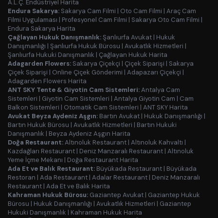
A.L.Ç. Endüstriyel Harita
Endura Sakarya:
Sakarya Cam Filmi
|
Oto Cam Filmi
|
Araç Cam
Filmi Uygulaması
|
Profesyonel Cam Filmi
|
Sakarya Oto Cam Filmi
|
Endura Sakarya Harita
Çağlayan Hukuk Danışmanlık:
Şanlıurfa Avukat
|
Hukuk
Danışmanlığı
|
Şanlıurfa Hukuk Bürosu
|
Avukatlık Hizmetleri
|
Şanlıurfa Hukuki Danışmanlık
|
Çağlayan Hukuk Harita
Adagarden Flowers:
Sakarya Çiçekçi
|
Çiçek Siparişi
|
Sakarya
Çiçek Siparişi
|
Online Çiçek Gönderimi
|
Adapazarı Çiçekçi
|
Adagarden Flowers Harita
ANT SKY Tente & Giyotin Cam Sistemleri:
Antalya Cam
Sistemleri
|
Giyotin Cam Sistemleri
|
Antalya Giyotin Cam
|
Cam
Balkon Sistemleri
|
Otomatik Cam Sistemleri
|
ANT SKY Harita
Avukat Beyza Aydeniz Aşgın:
Bartın Avukat
|
Hukuk Danışmanlığı
|
Bartın Hukuk Bürosu
|
Avukatlık Hizmetleri
|
Bartın Hukuki
Danışmanlık
|
Beyza Aydeniz Aşgın Harita
Doğa Restaurant:
Altınoluk Restaurant
|
Altınoluk Kahvaltı
|
Kazdağları Restaurant
|
Deniz Manzaralı Restaurant
|
Altınoluk
Yeme İçme Mekanı
|
Doğa Restaurant Harita
Ada Et ve Balık Restaurant:
Büyükada Restaurant
|
Büyükada
Restoran
|
Ada Restaurant
|
Adalar Restaurant
|
Deniz Manzaralı
Restaurant
|
Ada Et ve Balık Harita
Kahraman Hukuk Bürosu:
Gaziantep Avukat
|
Gaziantep Hukuk
Bürosu
|
Hukuk Danışmanlığı
|
Avukatlık Hizmetleri
|
Gaziantep
Hukuki Danışmanlık
|
Kahraman Hukuk Harita