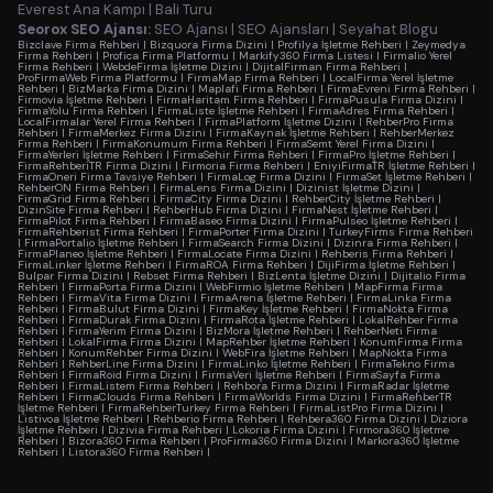
Everest Ana Kampı
|
Bali Turu
Seorox SEO Ajansı:
SEO Ajansı
|
SEO Ajansları
|
Seyahat Blogu
Bizclave Firma Rehberi
|
Bizquora Firma Dizini
|
Profilya İşletme Rehberi
|
Zeymedya
Firma Rehberi
|
Profica Firma Platformu
|
Markify360 Firma Listesi
|
Firmalio Yerel
Firma Rehberi
|
WebdeFirma İşletme Dizini
|
DijitalFirman Firma Rehberi
|
ProFirmaWeb Firma Platformu
|
FirmaMap Firma Rehberi
|
LocalFirma Yerel İşletme
Rehberi
|
BizMarka Firma Dizini
|
Maplafi Firma Rehberi
|
FirmaEvreni Firma Rehberi
|
Firmovia İşletme Rehberi
|
FirmaHaritam Firma Rehberi
|
FirmaPusula Firma Dizini
|
FirmaYolu Firma Rehberi
|
FirmaListe İşletme Rehberi
|
FirmaAdres Firma Rehberi
|
LocalFirmalar Yerel Firma Rehberi
|
FirmaPlatform İşletme Dizini
|
RehberPro Firma
Rehberi
|
FirmaMerkez Firma Dizini
|
FirmaKaynak İşletme Rehberi
|
RehberMerkez
Firma Rehberi
|
FirmaKonumum Firma Rehberi
|
FirmaSemt Yerel Firma Dizini
|
FirmaYerleri İşletme Rehberi
|
FirmaSehir Firma Rehberi
|
FirmaPro İşletme Rehberi
|
FirmaRehberiTR Firma Dizini
|
Firmoria Firma Rehberi
|
EniyiFirmaTR İşletme Rehberi
|
FirmaOneri Firma Tavsiye Rehberi
|
FirmaLog Firma Dizini
|
FirmaSet İşletme Rehberi
|
RehberON Firma Rehberi
|
FirmaLens Firma Dizini
|
Dizinist İşletme Dizini
|
FirmaGrid Firma Rehberi
|
FirmaCity Firma Dizini
|
RehberCity İşletme Rehberi
|
DizinSite Firma Rehberi
|
RehberHub Firma Dizini
|
FirmaNest İşletme Rehberi
|
FirmaPilot Firma Rehberi
|
FirmaBaseo Firma Dizini
|
FirmaPulseo İşletme Rehberi
|
FirmaRehberist Firma Rehberi
|
FirmaPorter Firma Dizini
|
TurkeyFirms Firma Rehberi
|
FirmaPortalio İşletme Rehberi
|
FirmaSearch Firma Dizini
|
Dizinra Firma Rehberi
|
FirmaPlaneo İşletme Rehberi
|
FirmaLocate Firma Dizini
|
Rehberis Firma Rehberi
|
FirmaLinker İşletme Rehberi
|
FirmaROA Firma Rehberi
|
DijiFirma İşletme Rehberi
|
Bulpar Firma Dizini
|
Rebset Firma Rehberi
|
BizLenta İşletme Dizini
|
Dijitalio Firma
Rehberi
|
FirmaPorta Firma Dizini
|
WebFirmio İşletme Rehberi
|
MapFirma Firma
Rehberi
|
FirmaVita Firma Dizini
|
FirmaArena İşletme Rehberi
|
FirmaLinka Firma
Rehberi
|
FirmaBulut Firma Dizini
|
FirmaKey İşletme Rehberi
|
FirmaNokta Firma
Rehberi
|
FirmaDurak Firma Dizini
|
FirmaRota İşletme Rehberi
|
LokalRehber Firma
Rehberi
|
FirmaYerim Firma Dizini
|
BizMora İşletme Rehberi
|
RehberNeti Firma
Rehberi
|
LokalFirma Firma Dizini
|
MapRehber İşletme Rehberi
|
KonumFirma Firma
Rehberi
|
KonumRehber Firma Dizini
|
WebFira İşletme Rehberi
|
MapNokta Firma
Rehberi
|
RehberLine Firma Dizini
|
FirmaLinko İşletme Rehberi
|
FirmaTekno Firma
Rehberi
|
FirmaRoid Firma Dizini
|
FirmaVeri İşletme Rehberi
|
FirmaSayfa Firma
Rehberi
|
FirmaListem Firma Rehberi
|
Rehbora Firma Dizini
|
FirmaRadar İşletme
Rehberi
|
FirmaClouds Firma Rehberi
|
FirmaWorlds Firma Dizini
|
FirmaRehberTR
İşletme Rehberi
|
FirmaRehberTurkey Firma Rehberi
|
FirmaListPro Firma Dizini
|
Listivoa İşletme Rehberi
|
Rehberio Firma Rehberi
|
Rehbera360 Firma Dizini
|
Diziora
İşletme Rehberi
|
Dizivia Firma Rehberi
|
Lokoria Firma Dizini
|
Firmora360 İşletme
Rehberi
|
Bizora360 Firma Rehberi
|
ProFirma360 Firma Dizini
|
Markora360 İşletme
Rehberi
|
Listora360 Firma Rehberi
|