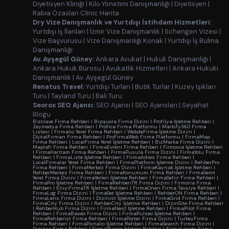
Diyetisyen Kliniği
|
Kilo Yönetimi Danışmanlığı
|
Diyetisyen
|
Rabia Özaslan Clinic Harita
Dry Vize Danışmanlık ve Yurtdışı İstihdam Hizmetleri:
Yurtdışı İş İlanları
|
İzmir Vize Danışmanlık
|
Schengen Vizesi
|
Vize Başvurusu
|
Vize Danışmanlığı Konak
|
Yurtdışı İş Bulma
Danışmanlığı
Av. Ayşegül Güney:
Ankara Avukat
|
Hukuk Danışmanlığı
|
Ankara Hukuk Bürosu
|
Avukatlık Hizmetleri
|
Ankara Hukuki
Danışmanlık
|
Av. Ayşegül Güney
Renatus Travel:
Yurtdışı Turları
|
Butik Turlar
|
Kuzey Işıkları
Turu
|
Tayland Turu
|
Bali Turu
Seorox SEO Ajansı:
SEO Ajansı
|
SEO Ajansları
|
Seyahat
Blogu
Bizclave Firma Rehberi
|
Bizquora Firma Dizini
|
Profilya İşletme Rehberi
|
Zeymedya Firma Rehberi
|
Profica Firma Platformu
|
Markify360 Firma
Listesi
|
Firmalio Yerel Firma Rehberi
|
WebdeFirma İşletme Dizini
|
DijitalFirman Firma Rehberi
|
ProFirmaWeb Firma Platformu
|
FirmaMap
Firma Rehberi
|
LocalFirma Yerel İşletme Rehberi
|
BizMarka Firma Dizini
|
Maplafi Firma Rehberi
|
FirmaEvreni Firma Rehberi
|
Firmovia İşletme Rehberi
|
FirmaHaritam Firma Rehberi
|
FirmaPusula Firma Dizini
|
FirmaYolu Firma
Rehberi
|
FirmaListe İşletme Rehberi
|
FirmaAdres Firma Rehberi
|
LocalFirmalar Yerel Firma Rehberi
|
FirmaPlatform İşletme Dizini
|
RehberPro
Firma Rehberi
|
FirmaMerkez Firma Dizini
|
FirmaKaynak İşletme Rehberi
|
RehberMerkez Firma Rehberi
|
FirmaKonumum Firma Rehberi
|
FirmaSemt
Yerel Firma Dizini
|
FirmaYerleri İşletme Rehberi
|
FirmaSehir Firma Rehberi
|
FirmaPro İşletme Rehberi
|
FirmaRehberiTR Firma Dizini
|
Firmoria Firma
Rehberi
|
EniyiFirmaTR İşletme Rehberi
|
FirmaOneri Firma Tavsiye Rehberi
|
FirmaLog Firma Dizini
|
FirmaSet İşletme Rehberi
|
RehberON Firma Rehberi
|
FirmaLens Firma Dizini
|
Dizinist İşletme Dizini
|
FirmaGrid Firma Rehberi
|
FirmaCity Firma Dizini
|
RehberCity İşletme Rehberi
|
DizinSite Firma Rehberi
|
RehberHub Firma Dizini
|
FirmaNest İşletme Rehberi
|
FirmaPilot Firma
Rehberi
|
FirmaBaseo Firma Dizini
|
FirmaPulseo İşletme Rehberi
|
FirmaRehberist Firma Rehberi
|
FirmaPorter Firma Dizini
|
TurkeyFirms
Firma Rehberi
|
FirmaPortalio İşletme Rehberi
|
FirmaSearch Firma Dizini
|
Dizinra Firma Rehberi
|
FirmaPlaneo İşletme Rehberi
|
FirmaLocate Firma