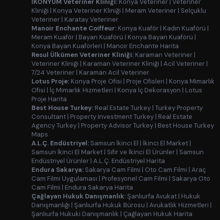
İKONYUM Veteriner Kliniği:
Konya Veteriner
|
Veteriner
Kliniği
|
Konya Veteriner Kliniği
|
Meram Veteriner
|
Selçuklu
Veteriner
|
Karatay Veteriner
Manoir Enchante Coiffeur:
Konya Kuaför
|
Kadın Kuaförü
|
Meram Kuaför
|
Bayan Kuaförü
|
Konya Bayan Kuaförü
|
Konya Bayan Kuaförleri
|
Manoir Enchante Harita
Resul Ülkümen Veteriner Kliniği:
Karaman Veteriner
|
Veteriner Kliniği
|
Karaman Veteriner Kliniği
|
Acil Veteriner
|
7/24 Veteriner
|
Karaman Acil Veteriner
Lotus Proje:
Konya Proje Ofisi
|
Proje Ofisleri
|
Konya Mimarlık
Ofisi
|
İç Mimarlık Hizmetleri
|
Konya İç Dekorasyon
|
Lotus
Proje Harita
Best House Turkey:
Real Estate Turkey
|
Turkey Property
Consultant
|
Property Investment Turkey
|
Real Estate
Agency Turkey
|
Property Advisor Turkey
|
Best House Turkey
Maps
A.L.Ç. Endüstriyel:
Samsun İkinci El
|
İkinci El Market
|
Samsun İkinci El Market
|
Sıfır ve İkinci El Ürünler
|
Samsun
Endüstriyel Ürünler
|
A.L.Ç. Endüstriyel Harita
Endura Sakarya:
Sakarya Cam Filmi
|
Oto Cam Filmi
|
Araç
Cam Filmi Uygulaması
|
Profesyonel Cam Filmi
|
Sakarya Oto
Cam Filmi
|
Endura Sakarya Harita
Çağlayan Hukuk Danışmanlık:
Şanlıurfa Avukat
|
Hukuk
Danışmanlığı
|
Şanlıurfa Hukuk Bürosu
|
Avukatlık Hizmetleri
|
Şanlıurfa Hukuki Danışmanlık
|
Çağlayan Hukuk Harita