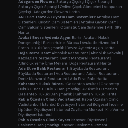
Adagarden Flowers:
Sakarya Çiçekçi
|
Çiçek Siparişi
|
Sakarya Çiçek Siparişi
|
Online Çiçek Gönderimi
|
Adapazarı
Çiçekçi
|
Adagarden Flowers Harita
ANT SKY Tente & Giyotin Cam Sistemleri:
Antalya Cam
Sistemleri
|
Giyotin Cam Sistemleri
|
Antalya Giyotin Cam
|
Cam Balkon Sistemleri
|
Otomatik Cam Sistemleri
|
ANT SKY
Harita
Avukat Beyza Aydeniz Aşgın:
Bartın Avukat
|
Hukuk
Danışmanlığı
|
Bartın Hukuk Bürosu
|
Avukatlık Hizmetleri
|
Bartın Hukuki Danışmanlık
|
Beyza Aydeniz Aşgın Harita
Doğa Restaurant:
Altınoluk Restaurant
|
Altınoluk Kahvaltı
|
Kazdağları Restaurant
|
Deniz Manzaralı Restaurant
|
Altınoluk Yeme İçme Mekanı
|
Doğa Restaurant Harita
Ada Et ve Balık Restaurant:
Büyükada Restaurant
|
Büyükada Restoran
|
Ada Restaurant
|
Adalar Restaurant
|
Deniz Manzaralı Restaurant
|
Ada Et ve Balık Harita
Kahraman Hukuk Bürosu:
Gaziantep Avukat
|
Gaziantep
Hukuk Bürosu
|
Hukuk Danışmanlığı
|
Avukatlık Hizmetleri
|
Gaziantep Hukuki Danışmanlık
|
Kahraman Hukuk Harita
Rabia Özaslan Clinic Vadistanbul:
Rabia Özaslan Clinic
Vadistanbul
|
İstanbul Diyetisyen
|
İstanbul Bölgesel İncelme
|
Lipödem Diyetisyeni
|
İstanbul Zayıflama Merkezi
|
Kilo Verme
Diyetisyeni İstanbul
Rabia Özaslan Clinic Kayseri:
Kayseri Diyetisyen
|
Beslenme Danışmanlığı
|
Kayseri Beslenme Uzmanı
|