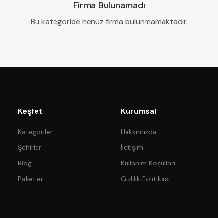
Firma Bulunamadı
Bu kategoride henüz firma bulunmamaktadır.
Keşfet
Kurumsal
Kategoriler
Hakkımızda
Şehirler
İletişim
Blog
Kullanım Koşulları
Paketler
Gizlilik Politikası