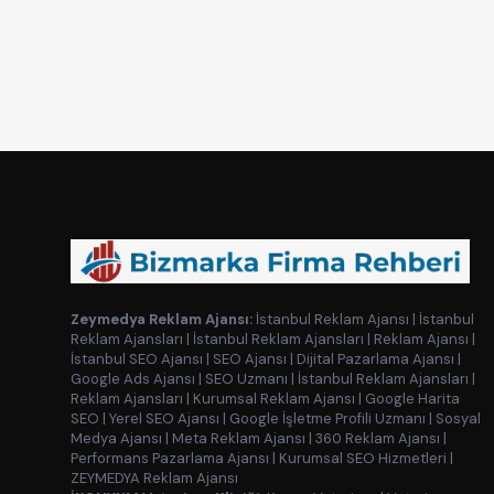
Zeymedya Reklam Ajansı:
İstanbul Reklam Ajansı
|
İstanbul
Reklam Ajansları
|
İstanbul Reklam Ajansları
|
Reklam Ajansı
|
İstanbul SEO Ajansı
|
SEO Ajansı
|
Dijital Pazarlama Ajansı
|
Google Ads Ajansı
|
SEO Uzmanı
|
İstanbul Reklam Ajansları
|
Reklam Ajansları
|
Kurumsal Reklam Ajansı
|
Google Harita
SEO
|
Yerel SEO Ajansı
|
Google İşletme Profili Uzmanı
|
Sosyal
Medya Ajansı
|
Meta Reklam Ajansı
|
360 Reklam Ajansı
|
Performans Pazarlama Ajansı
|
Kurumsal SEO Hizmetleri
|
ZEYMEDYA Reklam Ajansı