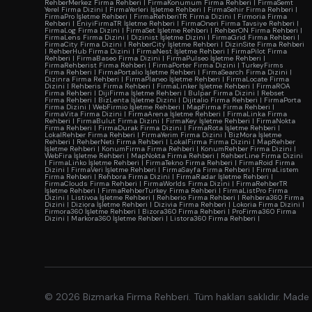
RehberMerkez Firma Rehberi
|
FirmaKonumum Firma Rehberi
|
FirmaSemt
Yerel Firma Dizini
|
FirmaYerleri İşletme Rehberi
|
FirmaSehir Firma Rehberi
|
FirmaPro İşletme Rehberi
|
FirmaRehberiTR Firma Dizini
|
Firmoria Firma
Rehberi
|
EniyiFirmaTR İşletme Rehberi
|
FirmaOneri Firma Tavsiye Rehberi
|
FirmaLog Firma Dizini
|
FirmaSet İşletme Rehberi
|
RehberON Firma Rehberi
|
FirmaLens Firma Dizini
|
Dizinist İşletme Dizini
|
FirmaGrid Firma Rehberi
|
FirmaCity Firma Dizini
|
RehberCity İşletme Rehberi
|
DizinSite Firma Rehberi
|
RehberHub Firma Dizini
|
FirmaNest İşletme Rehberi
|
FirmaPilot Firma
Rehberi
|
FirmaBaseo Firma Dizini
|
FirmaPulseo İşletme Rehberi
|
FirmaRehberist Firma Rehberi
|
FirmaPorter Firma Dizini
|
TurkeyFirms
Firma Rehberi
|
FirmaPortalio İşletme Rehberi
|
FirmaSearch Firma Dizini
|
Dizinra Firma Rehberi
|
FirmaPlaneo İşletme Rehberi
|
FirmaLocate Firma
Dizini
|
Rehberis Firma Rehberi
|
FirmaLinker İşletme Rehberi
|
FirmaROA
Firma Rehberi
|
DijiFirma İşletme Rehberi
|
Bulpar Firma Dizini
|
Rebset
Firma Rehberi
|
BizLenta İşletme Dizini
|
Dijitalio Firma Rehberi
|
FirmaPorta
Firma Dizini
|
WebFirmio İşletme Rehberi
|
MapFirma Firma Rehberi
|
FirmaVita Firma Dizini
|
FirmaArena İşletme Rehberi
|
FirmaLinka Firma
Rehberi
|
FirmaBulut Firma Dizini
|
FirmaKey İşletme Rehberi
|
FirmaNokta
Firma Rehberi
|
FirmaDurak Firma Dizini
|
FirmaRota İşletme Rehberi
|
LokalRehber Firma Rehberi
|
FirmaYerim Firma Dizini
|
BizMora İşletme
Rehberi
|
RehberNeti Firma Rehberi
|
LokalFirma Firma Dizini
|
MapRehber
İşletme Rehberi
|
KonumFirma Firma Rehberi
|
KonumRehber Firma Dizini
|
WebFira İşletme Rehberi
|
MapNokta Firma Rehberi
|
RehberLine Firma Dizini
|
FirmaLinko İşletme Rehberi
|
FirmaTekno Firma Rehberi
|
FirmaRoid Firma
Dizini
|
FirmaVeri İşletme Rehberi
|
FirmaSayfa Firma Rehberi
|
FirmaListem
Firma Rehberi
|
Rehbora Firma Dizini
|
FirmaRadar İşletme Rehberi
|
FirmaClouds Firma Rehberi
|
FirmaWorlds Firma Dizini
|
FirmaRehberTR
İşletme Rehberi
|
FirmaRehberTurkey Firma Rehberi
|
FirmaListPro Firma
Dizini
|
Listivoa İşletme Rehberi
|
Rehberio Firma Rehberi
|
Rehbera360 Firma
Dizini
|
Diziora İşletme Rehberi
|
Dizivia Firma Rehberi
|
Lokoria Firma Dizini
|
Firmora360 İşletme Rehberi
|
Bizora360 Firma Rehberi
|
ProFirma360 Firma
Dizini
|
Markora360 İşletme Rehberi
|
Listora360 Firma Rehberi
|
© 2026 Bizmarka Firma Rehberi. Tüm hakları saklıdır. Made