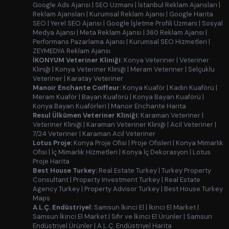
Google Ads Ajansı
|
SEO Uzmanı
|
İstanbul Reklam Ajansları
|
Reklam Ajansları
|
Kurumsal Reklam Ajansı
|
Google Harita
SEO
|
Yerel SEO Ajansı
|
Google İşletme Profili Uzmanı
|
Sosyal
Medya Ajansı
|
Meta Reklam Ajansı
|
360 Reklam Ajansı
|
Performans Pazarlama Ajansı
|
Kurumsal SEO Hizmetleri
|
ZEYMEDYA Reklam Ajansı
İKONYUM Veteriner Kliniği:
Konya Veteriner
|
Veteriner
Kliniği
|
Konya Veteriner Kliniği
|
Meram Veteriner
|
Selçuklu
Veteriner
|
Karatay Veteriner
Manoir Enchante Coiffeur:
Konya Kuaför
|
Kadın Kuaförü
|
Meram Kuaför
|
Bayan Kuaförü
|
Konya Bayan Kuaförü
|
Konya Bayan Kuaförleri
|
Manoir Enchante Harita
Resul Ülkümen Veteriner Kliniği:
Karaman Veteriner
|
Veteriner Kliniği
|
Karaman Veteriner Kliniği
|
Acil Veteriner
|
7/24 Veteriner
|
Karaman Acil Veteriner
Lotus Proje:
Konya Proje Ofisi
|
Proje Ofisleri
|
Konya Mimarlık
Ofisi
|
İç Mimarlık Hizmetleri
|
Konya İç Dekorasyon
|
Lotus
Proje Harita
Best House Turkey:
Real Estate Turkey
|
Turkey Property
Consultant
|
Property Investment Turkey
|
Real Estate
Agency Turkey
|
Property Advisor Turkey
|
Best House Turkey
Maps
A.L.Ç. Endüstriyel:
Samsun İkinci El
|
İkinci El Market
|
Samsun İkinci El Market
|
Sıfır ve İkinci El Ürünler
|
Samsun
Endüstriyel Ürünler
|
A.L.Ç. Endüstriyel Harita