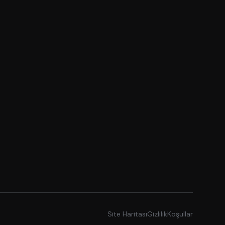
Site Haritası
Gizlilik
Koşullar