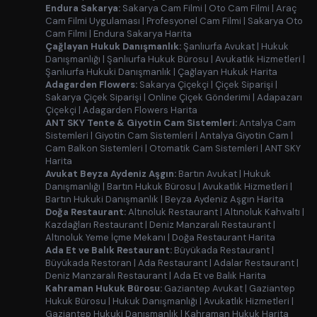
Endura Sakarya:
Sakarya Cam Filmi
|
Oto Cam Filmi
|
Araç
Cam Filmi Uygulaması
|
Profesyonel Cam Filmi
|
Sakarya Oto
Cam Filmi
|
Endura Sakarya Harita
Çağlayan Hukuk Danışmanlık:
Şanlıurfa Avukat
|
Hukuk
Danışmanlığı
|
Şanlıurfa Hukuk Bürosu
|
Avukatlık Hizmetleri
|
Şanlıurfa Hukuki Danışmanlık
|
Çağlayan Hukuk Harita
Adagarden Flowers:
Sakarya Çiçekçi
|
Çiçek Siparişi
|
Sakarya Çiçek Siparişi
|
Online Çiçek Gönderimi
|
Adapazarı
Çiçekçi
|
Adagarden Flowers Harita
ANT SKY Tente & Giyotin Cam Sistemleri:
Antalya Cam
Sistemleri
|
Giyotin Cam Sistemleri
|
Antalya Giyotin Cam
|
Cam Balkon Sistemleri
|
Otomatik Cam Sistemleri
|
ANT SKY
Harita
Avukat Beyza Aydeniz Aşgın:
Bartın Avukat
|
Hukuk
Danışmanlığı
|
Bartın Hukuk Bürosu
|
Avukatlık Hizmetleri
|
Bartın Hukuki Danışmanlık
|
Beyza Aydeniz Aşgın Harita
Doğa Restaurant:
Altınoluk Restaurant
|
Altınoluk Kahvaltı
|
Kazdağları Restaurant
|
Deniz Manzaralı Restaurant
|
Altınoluk Yeme İçme Mekanı
|
Doğa Restaurant Harita
Ada Et ve Balık Restaurant:
Büyükada Restaurant
|
Büyükada Restoran
|
Ada Restaurant
|
Adalar Restaurant
|
Deniz Manzaralı Restaurant
|
Ada Et ve Balık Harita
Kahraman Hukuk Bürosu:
Gaziantep Avukat
|
Gaziantep
Hukuk Bürosu
|
Hukuk Danışmanlığı
|
Avukatlık Hizmetleri
|
Gaziantep Hukuki Danışmanlık
|
Kahraman Hukuk Harita