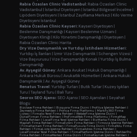
Rabia Özaslan Clinic Vadistanbul:
Rabia Özaslan Clinic
Vadistanbul
|
İstanbul Diyetisyen
|
İstanbul Bölgesel İncelme
|
Lipödem Diyetisyeni
|
İstanbul Zayıflama Merkezi
|
Kilo Verme
Diyetisyeni İstanbul
Rabia Özaslan Clinic Kayseri:
Kayseri Diyetisyen
|
Beslenme Danışmanlığı
|
Kayseri Beslenme Uzmanı
|
Diyetisyen Kliniği
|
Kilo Yönetimi Danışmanlığı
|
Diyetisyen
|
Rabia Özaslan Clinic Harita
Dry Vize Danışmanlık ve Yurtdışı İstihdam Hizmetleri:
Yurtdışı İş İlanları
|
İzmir Vize Danışmanlık
|
Schengen Vizesi
|
Vize Başvurusu
|
Vize Danışmanlığı Konak
|
Yurtdışı İş Bulma
Danışmanlığı
Av. Ayşegül Güney:
Ankara Avukat
|
Hukuk Danışmanlığı
|
Ankara Hukuk Bürosu
|
Avukatlık Hizmetleri
|
Ankara Hukuki
Danışmanlık
|
Av. Ayşegül Güney
Renatus Travel:
Yurtdışı Turları
|
Butik Turlar
|
Kuzey Işıkları
Turu
|
Tayland Turu
|
Bali Turu
Seorox SEO Ajansı:
SEO Ajansı
|
SEO Ajansları
|
Seyahat
Blogu
Bizclave Firma Rehberi
|
Bizquora Firma Dizini
|
Profilya İşletme Rehberi
|
Zeymedya Firma Rehberi
|
Profica Firma Platformu
|
Markify360 Firma
Listesi
|
Firmalio Yerel Firma Rehberi
|
WebdeFirma İşletme Dizini
|
DijitalFirman Firma Rehberi
|
ProFirmaWeb Firma Platformu
|
FirmaMap
Firma Rehberi
|
LocalFirma Yerel İşletme Rehberi
|
BizMarka Firma Dizini
|
Maplafi Firma Rehberi
|
FirmaEvreni Firma Rehberi
|
Firmovia İşletme Rehberi
|
FirmaHaritam Firma Rehberi
|
FirmaPusula Firma Dizini
|
FirmaYolu Firma
Rehberi
|
FirmaListe İşletme Rehberi
|
FirmaAdres Firma Rehberi
|
LocalFirmalar Yerel Firma Rehberi
|
FirmaPlatform İşletme Dizini
|
RehberPro
Firma Rehberi
|
FirmaMerkez Firma Dizini
|
FirmaKaynak İşletme Rehberi
|