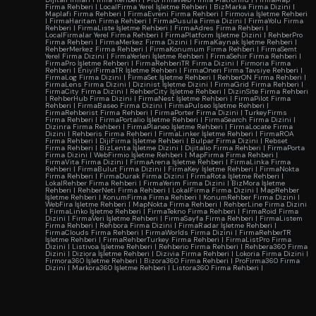
Firma Rehberi
|
LocalFirma Yerel İşletme Rehberi
|
BizMarka Firma Dizini
|
Maplafi Firma Rehberi
|
FirmaEvreni Firma Rehberi
|
Firmovia İşletme Rehberi
|
FirmaHaritam Firma Rehberi
|
FirmaPusula Firma Dizini
|
FirmaYolu Firma
Rehberi
|
FirmaListe İşletme Rehberi
|
FirmaAdres Firma Rehberi
|
LocalFirmalar Yerel Firma Rehberi
|
FirmaPlatform İşletme Dizini
|
RehberPro
Firma Rehberi
|
FirmaMerkez Firma Dizini
|
FirmaKaynak İşletme Rehberi
|
RehberMerkez Firma Rehberi
|
FirmaKonumum Firma Rehberi
|
FirmaSemt
Yerel Firma Dizini
|
FirmaYerleri İşletme Rehberi
|
FirmaSehir Firma Rehberi
|
FirmaPro İşletme Rehberi
|
FirmaRehberiTR Firma Dizini
|
Firmoria Firma
Rehberi
|
EniyiFirmaTR İşletme Rehberi
|
FirmaOneri Firma Tavsiye Rehberi
|
FirmaLog Firma Dizini
|
FirmaSet İşletme Rehberi
|
RehberON Firma Rehberi
|
FirmaLens Firma Dizini
|
Dizinist İşletme Dizini
|
FirmaGrid Firma Rehberi
|
FirmaCity Firma Dizini
|
RehberCity İşletme Rehberi
|
DizinSite Firma Rehberi
|
RehberHub Firma Dizini
|
FirmaNest İşletme Rehberi
|
FirmaPilot Firma
Rehberi
|
FirmaBaseo Firma Dizini
|
FirmaPulseo İşletme Rehberi
|
FirmaRehberist Firma Rehberi
|
FirmaPorter Firma Dizini
|
TurkeyFirms
Firma Rehberi
|
FirmaPortalio İşletme Rehberi
|
FirmaSearch Firma Dizini
|
Dizinra Firma Rehberi
|
FirmaPlaneo İşletme Rehberi
|
FirmaLocate Firma
Dizini
|
Rehberis Firma Rehberi
|
FirmaLinker İşletme Rehberi
|
FirmaROA
Firma Rehberi
|
DijiFirma İşletme Rehberi
|
Bulpar Firma Dizini
|
Rebset
Firma Rehberi
|
BizLenta İşletme Dizini
|
Dijitalio Firma Rehberi
|
FirmaPorta
Firma Dizini
|
WebFirmio İşletme Rehberi
|
MapFirma Firma Rehberi
|
FirmaVita Firma Dizini
|
FirmaArena İşletme Rehberi
|
FirmaLinka Firma
Rehberi
|
FirmaBulut Firma Dizini
|
FirmaKey İşletme Rehberi
|
FirmaNokta
Firma Rehberi
|
FirmaDurak Firma Dizini
|
FirmaRota İşletme Rehberi
|
LokalRehber Firma Rehberi
|
FirmaYerim Firma Dizini
|
BizMora İşletme
Rehberi
|
RehberNeti Firma Rehberi
|
LokalFirma Firma Dizini
|
MapRehber
İşletme Rehberi
|
KonumFirma Firma Rehberi
|
KonumRehber Firma Dizini
|
WebFira İşletme Rehberi
|
MapNokta Firma Rehberi
|
RehberLine Firma Dizini
|
FirmaLinko İşletme Rehberi
|
FirmaTekno Firma Rehberi
|
FirmaRoid Firma
Dizini
|
FirmaVeri İşletme Rehberi
|
FirmaSayfa Firma Rehberi
|
FirmaListem
Firma Rehberi
|
Rehbora Firma Dizini
|
FirmaRadar İşletme Rehberi
|
FirmaClouds Firma Rehberi
|
FirmaWorlds Firma Dizini
|
FirmaRehberTR
İşletme Rehberi
|
FirmaRehberTurkey Firma Rehberi
|
FirmaListPro Firma
Dizini
|
Listivoa İşletme Rehberi
|
Rehberio Firma Rehberi
|
Rehbera360 Firma
Dizini
|
Diziora İşletme Rehberi
|
Dizivia Firma Rehberi
|
Lokoria Firma Dizini
|
Firmora360 İşletme Rehberi
|
Bizora360 Firma Rehberi
|
ProFirma360 Firma
Dizini
|
Markora360 İşletme Rehberi
|
Listora360 Firma Rehberi
|