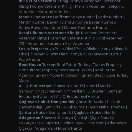
İKONYUM Veteriner Kliniği:
Konya Veteriner
|
Veteriner
Kliniği
|
Konya Veteriner Kliniği
|
Meram Veteriner
|
Selçuklu
Veteriner
|
Karatay Veteriner
Manoir Enchante Coiffeur:
Konya Kuaför
|
Kadın Kuaförü
|
Meram Kuaför
|
Bayan Kuaförü
|
Konya Bayan Kuaförü
|
Konya Bayan Kuaförleri
|
Manoir Enchante Harita
Resul Ülkümen Veteriner Kliniği:
Karaman Veteriner
|
Veteriner Kliniği
|
Karaman Veteriner Kliniği
|
Acil Veteriner
|
7/24 Veteriner
|
Karaman Acil Veteriner
Lotus Proje:
Konya Proje Ofisi
|
Proje Ofisleri
|
Konya Mimarlık
Ofisi
|
İç Mimarlık Hizmetleri
|
Konya İç Dekorasyon
|
Lotus
Proje Harita
Best House Turkey:
Real Estate Turkey
|
Turkey Property
Consultant
|
Property Investment Turkey
|
Real Estate
Agency Turkey
|
Property Advisor Turkey
|
Best House Turkey
Maps
A.L.Ç. Endüstriyel:
Samsun İkinci El
|
İkinci El Market
|
Samsun İkinci El Market
|
Sıfır ve İkinci El Ürünler
|
Samsun
Endüstriyel Ürünler
|
A.L.Ç. Endüstriyel Harita
Çağlayan Hukuk Danışmanlık:
Şanlıurfa Avukat
|
Hukuk
Danışmanlığı
|
Şanlıurfa Hukuk Bürosu
|
Avukatlık Hizmetleri
|
Şanlıurfa Hukuki Danışmanlık
|
Çağlayan Hukuk Harita
Adagarden Flowers:
Sakarya Çiçekçi
|
Çiçek Siparişi
|
Sakarya Çiçek Siparişi
|
Online Çiçek Gönderimi
|
Adapazarı
Çiçekçi
|
Adagarden Flowers Harita