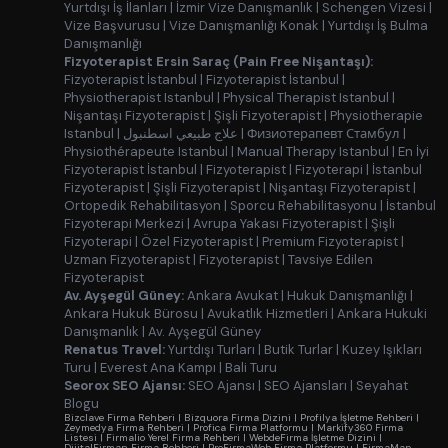
Yurtdışı İş İlanları
|
İzmir Vize Danışmanlık
|
Schengen Vizesi
|
Vize Başvurusu
|
Vize Danışmanlığı Konak
|
Yurtdışı İş Bulma
Danışmanlığı
Fizyoterapist Ersin Saraç (Pain Free Nişantaşı):
Fizyoterapist İstanbul
|
Fizyoterapist İstanbul
|
Physiotherapist Istanbul
|
Physical Therapist Istanbul
|
Nişantaşı Fizyoterapist
|
Şişli Fizyoterapist
|
Physiotherapie
Istanbul
|
علاج طبيعي اسطنبول
|
Физиотерапевт Стамбул
|
Physiothérapeute Istanbul
|
Manual Therapy Istanbul
|
En İyi
Fizyoterapist İstanbul
|
Fizyoterapist
|
Fizyoterapi
|
İstanbul
Fizyoterapist
|
Şişli Fizyoterapist
|
Nişantaşı Fizyoterapist
|
Ortopedik Rehabilitasyon
|
Sporcu Rehabilitasyonu
|
İstanbul
Fizyoterapi Merkezi
|
Avrupa Yakası Fizyoterapist
|
Şişli
Fizyoterapi
|
Özel Fizyoterapist
|
Premium Fizyoterapist
|
Uzman Fizyoterapist
|
Fizyoterapist
|
Tavsiye Edilen
Fizyoterapist
Av. Ayşegül Güney:
Ankara Avukat
|
Hukuk Danışmanlığı
|
Ankara Hukuk Bürosu
|
Avukatlık Hizmetleri
|
Ankara Hukuki
Danışmanlık
|
Av. Ayşegül Güney
Renatus Travel:
Yurtdışı Turları
|
Butik Turlar
|
Kuzey Işıkları
Turu
|
Everest Ana Kampı
|
Bali Turu
Seorox SEO Ajansı:
SEO Ajansı
|
SEO Ajansları
|
Seyahat
Blogu
Bizclave Firma Rehberi
|
Bizquora Firma Dizini
|
Profilya İşletme Rehberi
|
Zeymedya Firma Rehberi
|
Profica Firma Platformu
|
Markify360 Firma
Listesi
|
Firmalio Yerel Firma Rehberi
|
WebdeFirma İşletme Dizini
|
DijitalFirman Firma Rehberi
|
ProFirmaWeb Firma Platformu
|
FirmaMap