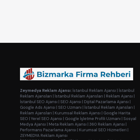
Zeymedya Reklam Ajansı:
İstanbul Reklam Ajansı
|
İstanbul
Reklam Ajansları
|
İstanbul Reklam Ajansları
|
Reklam Ajansı
|
İstanbul SEO Ajansı
|
SEO Ajansı
|
Dijital Pazarlama Ajansı
|
Google Ads Ajansı
|
SEO Uzmanı
|
İstanbul Reklam Ajansları
|
Reklam Ajansları
|
Kurumsal Reklam Ajansı
|
Google Harita
SEO
|
Yerel SEO Ajansı
|
Google İşletme Profili Uzmanı
|
Sosyal
Medya Ajansı
|
Meta Reklam Ajansı
|
360 Reklam Ajansı
|
Performans Pazarlama Ajansı
|
Kurumsal SEO Hizmetleri
|
ZEYMEDYA Reklam Ajansı