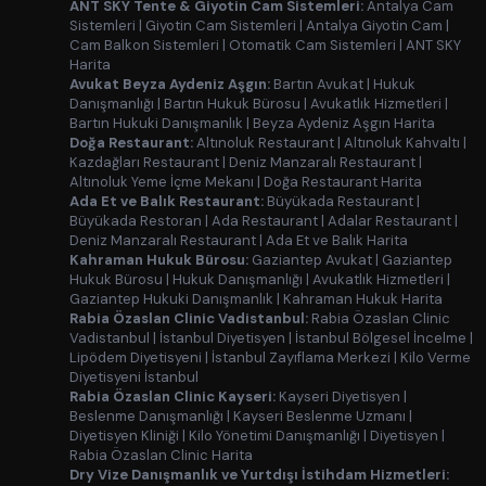
ANT SKY Tente & Giyotin Cam Sistemleri:
Antalya Cam
Sistemleri
|
Giyotin Cam Sistemleri
|
Antalya Giyotin Cam
|
Cam Balkon Sistemleri
|
Otomatik Cam Sistemleri
|
ANT SKY
Harita
Avukat Beyza Aydeniz Aşgın:
Bartın Avukat
|
Hukuk
Danışmanlığı
|
Bartın Hukuk Bürosu
|
Avukatlık Hizmetleri
|
Bartın Hukuki Danışmanlık
|
Beyza Aydeniz Aşgın Harita
Doğa Restaurant:
Altınoluk Restaurant
|
Altınoluk Kahvaltı
|
Kazdağları Restaurant
|
Deniz Manzaralı Restaurant
|
Altınoluk Yeme İçme Mekanı
|
Doğa Restaurant Harita
Ada Et ve Balık Restaurant:
Büyükada Restaurant
|
Büyükada Restoran
|
Ada Restaurant
|
Adalar Restaurant
|
Deniz Manzaralı Restaurant
|
Ada Et ve Balık Harita
Kahraman Hukuk Bürosu:
Gaziantep Avukat
|
Gaziantep
Hukuk Bürosu
|
Hukuk Danışmanlığı
|
Avukatlık Hizmetleri
|
Gaziantep Hukuki Danışmanlık
|
Kahraman Hukuk Harita
Rabia Özaslan Clinic Vadistanbul:
Rabia Özaslan Clinic
Vadistanbul
|
İstanbul Diyetisyen
|
İstanbul Bölgesel İncelme
|
Lipödem Diyetisyeni
|
İstanbul Zayıflama Merkezi
|
Kilo Verme
Diyetisyeni İstanbul
Rabia Özaslan Clinic Kayseri:
Kayseri Diyetisyen
|
Beslenme Danışmanlığı
|
Kayseri Beslenme Uzmanı
|
Diyetisyen Kliniği
|
Kilo Yönetimi Danışmanlığı
|
Diyetisyen
|
Rabia Özaslan Clinic Harita
Dry Vize Danışmanlık ve Yurtdışı İstihdam Hizmetleri: