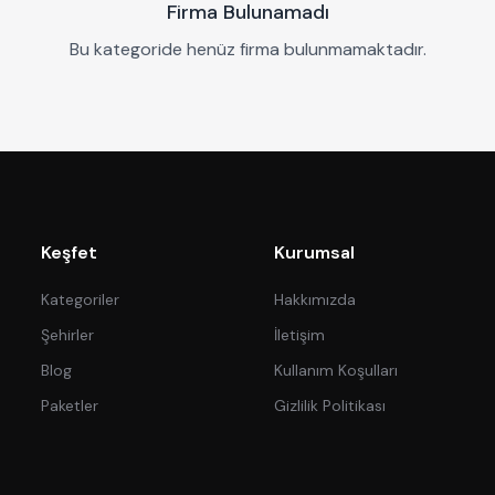
Firma Bulunamadı
Bu kategoride henüz firma bulunmamaktadır.
Keşfet
Kurumsal
Kategoriler
Hakkımızda
Şehirler
İletişim
Blog
Kullanım Koşulları
Paketler
Gizlilik Politikası