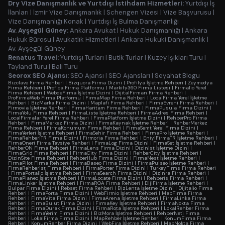
Dry Vize Danışmanlık ve Yurtdışı İstihdam Hizmetleri:
Yurtdışı İş
İlanları
|
İzmir Vize Danışmanlık
|
Schengen Vizesi
|
Vize Başvurusu
|
Vize Danışmanlığı Konak
|
Yurtdışı İş Bulma Danışmanlığı
Av. Ayşegül Güney:
Ankara Avukat
|
Hukuk Danışmanlığı
|
Ankara
Hukuk Bürosu
|
Avukatlık Hizmetleri
|
Ankara Hukuki Danışmanlık
|
Av. Ayşegül Güney
Renatus Travel:
Yurtdışı Turları
|
Butik Turlar
|
Kuzey Işıkları Turu
|
Tayland Turu
|
Bali Turu
Seorox SEO Ajansı:
SEO Ajansı
|
SEO Ajansları
|
Seyahat Blogu
Bizclave Firma Rehberi
|
Bizquora Firma Dizini
|
Profilya İşletme Rehberi
|
Zeymedya
Firma Rehberi
|
Profica Firma Platformu
|
Markify360 Firma Listesi
|
Firmalio Yerel
Firma Rehberi
|
WebdeFirma İşletme Dizini
|
DijitalFirman Firma Rehberi
|
ProFirmaWeb Firma Platformu
|
FirmaMap Firma Rehberi
|
LocalFirma Yerel İşletme
Rehberi
|
BizMarka Firma Dizini
|
Maplafi Firma Rehberi
|
FirmaEvreni Firma Rehberi
|
Firmovia İşletme Rehberi
|
FirmaHaritam Firma Rehberi
|
FirmaPusula Firma Dizini
|
FirmaYolu Firma Rehberi
|
FirmaListe İşletme Rehberi
|
FirmaAdres Firma Rehberi
|
LocalFirmalar Yerel Firma Rehberi
|
FirmaPlatform İşletme Dizini
|
RehberPro Firma
Rehberi
|
FirmaMerkez Firma Dizini
|
FirmaKaynak İşletme Rehberi
|
RehberMerkez
Firma Rehberi
|
FirmaKonumum Firma Rehberi
|
FirmaSemt Yerel Firma Dizini
|
FirmaYerleri İşletme Rehberi
|
FirmaSehir Firma Rehberi
|
FirmaPro İşletme Rehberi
|
FirmaRehberiTR Firma Dizini
|
Firmoria Firma Rehberi
|
EniyiFirmaTR İşletme Rehberi
|
FirmaOneri Firma Tavsiye Rehberi
|
FirmaLog Firma Dizini
|
FirmaSet İşletme Rehberi
|
RehberON Firma Rehberi
|
FirmaLens Firma Dizini
|
Dizinist İşletme Dizini
|
FirmaGrid Firma Rehberi
|
FirmaCity Firma Dizini
|
RehberCity İşletme Rehberi
|
DizinSite Firma Rehberi
|
RehberHub Firma Dizini
|
FirmaNest İşletme Rehberi
|
FirmaPilot Firma Rehberi
|
FirmaBaseo Firma Dizini
|
FirmaPulseo İşletme Rehberi
|
FirmaRehberist Firma Rehberi
|
FirmaPorter Firma Dizini
|
TurkeyFirms Firma Rehberi
|
FirmaPortalio İşletme Rehberi
|
FirmaSearch Firma Dizini
|
Dizinra Firma Rehberi
|
FirmaPlaneo İşletme Rehberi
|
FirmaLocate Firma Dizini
|
Rehberis Firma Rehberi
|
FirmaLinker İşletme Rehberi
|
FirmaROA Firma Rehberi
|
DijiFirma İşletme Rehberi
|
Bulpar Firma Dizini
|
Rebset Firma Rehberi
|
BizLenta İşletme Dizini
|
Dijitalio Firma
Rehberi
|
FirmaPorta Firma Dizini
|
WebFirmio İşletme Rehberi
|
MapFirma Firma
Rehberi
|
FirmaVita Firma Dizini
|
FirmaArena İşletme Rehberi
|
FirmaLinka Firma
Rehberi
|
FirmaBulut Firma Dizini
|
FirmaKey İşletme Rehberi
|
FirmaNokta Firma
Rehberi
|
FirmaDurak Firma Dizini
|
FirmaRota İşletme Rehberi
|
LokalRehber Firma
Rehberi
|
FirmaYerim Firma Dizini
|
BizMora İşletme Rehberi
|
RehberNeti Firma
Rehberi
|
LokalFirma Firma Dizini
|
MapRehber İşletme Rehberi
|
KonumFirma Firma
Rehberi
|
KonumRehber Firma Dizini
|
WebFira İşletme Rehberi
|
MapNokta Firma