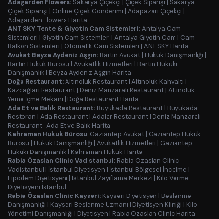
Adagarden Flowers:
Sakarya Çiçekçi
|
Çiçek Siparişi
|
Sakarya
Çiçek Siparişi
|
Online Çiçek Gönderimi
|
Adapazarı Çiçekçi
|
Adagarden Flowers Harita
ANT SKY Tente & Giyotin Cam Sistemleri:
Antalya Cam
Sistemleri
|
Giyotin Cam Sistemleri
|
Antalya Giyotin Cam
|
Cam
Balkon Sistemleri
|
Otomatik Cam Sistemleri
|
ANT SKY Harita
Avukat Beyza Aydeniz Aşgın:
Bartın Avukat
|
Hukuk Danışmanlığı
|
Bartın Hukuk Bürosu
|
Avukatlık Hizmetleri
|
Bartın Hukuki
Danışmanlık
|
Beyza Aydeniz Aşgın Harita
Doğa Restaurant:
Altınoluk Restaurant
|
Altınoluk Kahvaltı
|
Kazdağları Restaurant
|
Deniz Manzaralı Restaurant
|
Altınoluk
Yeme İçme Mekanı
|
Doğa Restaurant Harita
Ada Et ve Balık Restaurant:
Büyükada Restaurant
|
Büyükada
Restoran
|
Ada Restaurant
|
Adalar Restaurant
|
Deniz Manzaralı
Restaurant
|
Ada Et ve Balık Harita
Kahraman Hukuk Bürosu:
Gaziantep Avukat
|
Gaziantep Hukuk
Bürosu
|
Hukuk Danışmanlığı
|
Avukatlık Hizmetleri
|
Gaziantep
Hukuki Danışmanlık
|
Kahraman Hukuk Harita
Rabia Özaslan Clinic Vadistanbul:
Rabia Özaslan Clinic
Vadistanbul
|
İstanbul Diyetisyen
|
İstanbul Bölgesel İncelme
|
Lipödem Diyetisyeni
|
İstanbul Zayıflama Merkezi
|
Kilo Verme
Diyetisyeni İstanbul
Rabia Özaslan Clinic Kayseri:
Kayseri Diyetisyen
|
Beslenme
Danışmanlığı
|
Kayseri Beslenme Uzmanı
|
Diyetisyen Kliniği
|
Kilo
Yönetimi Danışmanlığı
|
Diyetisyen
|
Rabia Özaslan Clinic Harita