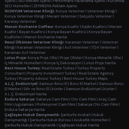
Ajansı
|
360 Reklam Ajansı
|
Performans Pazarlama Ajansı
|
Kurumsal
SEO Hizmetleri
|
ZEYMEDYA Reklam Ajansı
İKONYUM Veteriner Kliniği:
Konya Veteriner
|
Veteriner Kliniği
|
Konya Veteriner Kliniği
|
Meram Veteriner
|
Selçuklu Veteriner
|
Karatay Veteriner
Manoir Enchante Coiffeur:
Konya Kuaför
|
Kadın Kuaförü
|
Meram
Kuaför
|
Bayan Kuaförü
|
Konya Bayan Kuaförü
|
Konya Bayan
Kuaförleri
|
Manoir Enchante Harita
Resul Ülkümen Veteriner Kliniği:
Karaman Veteriner
|
Veteriner
Kliniği
|
Karaman Veteriner Kliniği
|
Acil Veteriner
|
7/24 Veteriner
|
Karaman Acil Veteriner
Lotus Proje:
Konya Proje Ofisi
|
Proje Ofisleri
|
Konya Mimarlık Ofisi
|
İç Mimarlık Hizmetleri
|
Konya İç Dekorasyon
|
Lotus Proje Harita
Best House Turkey:
Real Estate Turkey
|
Turkey Property
Consultant
|
Property Investment Turkey
|
Real Estate Agency
Turkey
|
Property Advisor Turkey
|
Best House Turkey Maps
A.L.Ç. Endüstriyel:
Samsun İkinci El
|
İkinci El Market
|
Samsun İkinci
El Market
|
Sıfır ve İkinci El Ürünler
|
Samsun Endüstriyel Ürünler
|
A.L.Ç. Endüstriyel Harita
Endura Sakarya:
Sakarya Cam Filmi
|
Oto Cam Filmi
|
Araç Cam
Filmi Uygulaması
|
Profesyonel Cam Filmi
|
Sakarya Oto Cam Filmi
|
Endura Sakarya Harita
Çağlayan Hukuk Danışmanlık:
Şanlıurfa Avukat
|
Hukuk
Danışmanlığı
|
Şanlıurfa Hukuk Bürosu
|
Avukatlık Hizmetleri
|
Şanlıurfa Hukuki Danışmanlık
|
Çağlayan Hukuk Harita