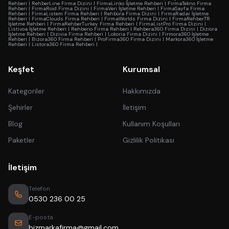
Rehberi
|
RehberLine Firma Dizini
|
FirmaLinko İşletme Rehberi
|
FirmaTekno Firma
Rehberi
|
FirmaRoid Firma Dizini
|
FirmaVeri İşletme Rehberi
|
FirmaSayfa Firma
Rehberi
|
FirmaListem Firma Rehberi
|
Rehbora Firma Dizini
|
FirmaRadar İşletme
Rehberi
|
FirmaClouds Firma Rehberi
|
FirmaWorlds Firma Dizini
|
FirmaRehberTR
İşletme Rehberi
|
FirmaRehberTurkey Firma Rehberi
|
FirmaListPro Firma Dizini
|
Listivoa İşletme Rehberi
|
Rehberio Firma Rehberi
|
Rehbera360 Firma Dizini
|
Diziora
İşletme Rehberi
|
Dizivia Firma Rehberi
|
Lokoria Firma Dizini
|
Firmora360 İşletme
Rehberi
|
Bizora360 Firma Rehberi
|
ProFirma360 Firma Dizini
|
Markora360 İşletme
Rehberi
|
Listora360 Firma Rehberi
|
Keşfet
Kurumsal
Kategoriler
Hakkımızda
Şehirler
İletişim
Blog
Kullanım Koşulları
Paketler
Gizlilik Politikası
İletişim
Telefon
0530 236 00 25
E-posta
bizmarkafirma@gmail.com