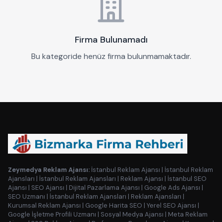
Firma Bulunamadı
Bu kategoride henüz firma bulunmamaktadır.
Zeymedya Reklam Ajansı:
İstanbul Reklam Ajansı
|
İstanbul Reklam
Ajansları
|
İstanbul Reklam Ajansları
|
Reklam Ajansı
|
İstanbul SEO
Ajansı
|
SEO Ajansı
|
Dijital Pazarlama Ajansı
|
Google Ads Ajansı
|
SEO Uzmanı
|
İstanbul Reklam Ajansları
|
Reklam Ajansları
|
Kurumsal Reklam Ajansı
|
Google Harita SEO
|
Yerel SEO Ajansı
|
Google İşletme Profili Uzmanı
|
Sosyal Medya Ajansı
|
Meta Reklam